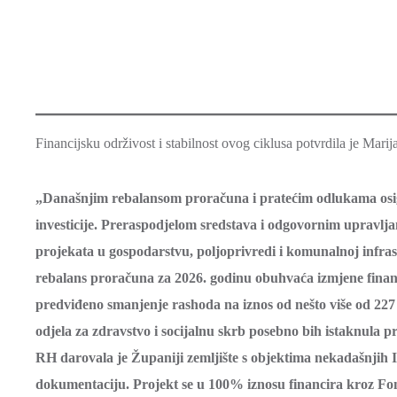
Financijsku održivost i stabilnost ovog ciklusa potvrdila je Mari
„Današnjim rebalansom proračuna i pratećim odlukama osigur
investicije. Preraspodjelom sredstava i odgovornim upravlj
projekata u gospodarstvu, poljoprivredi i komunalnoj infra
rebalans proračuna za 2026. godinu obuhvaća izmjene financ
predviđeno smanjenje rashoda na iznos od nešto više od 22
odjela za zdravstvo i socijalnu skrb posebno bih istaknula 
RH darovala je Županiji zemljište s objektima nekadašnjih I
dokumentaciju. Projekt se u 100% iznosu financira kroz Fon