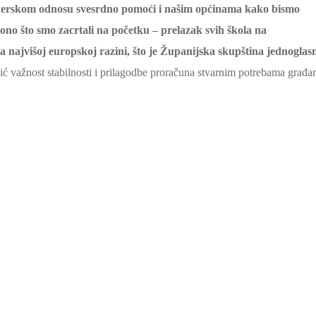
tnerskom odnosu svesrdno pomoći i našim općinama kako bismo
ti ono što smo zacrtali na početku – prelazak svih škola na
najvišoj europskoj razini, što je Županijska skupština jednoglas
ć važnost stabilnosti i prilagodbe proračuna stvarnim potrebama građa