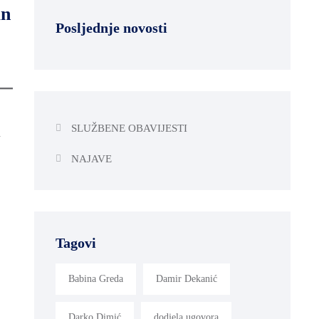
an
Posljednje novosti
SLUŽBENE OBAVIJESTI
a
NAJAVE
Tagovi
Babina Greda
Damir Dekanić
Darko Dimić
dodjela ugovora