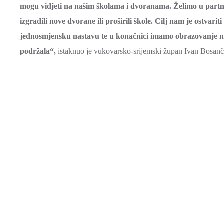
mogu vidjeti na našim školama i dvoranama. Želimo u par
izgradili nove dvorane ili proširili škole. Cilj nam je ostvari
jednosmjensku nastavu te u konačnici imamo obrazovanje na 
podržala“,
istaknuo je vukovarsko-srijemski župan Ivan Bosanči