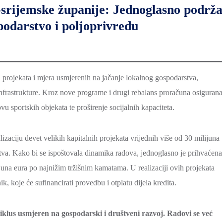
o-srijemske županije: Jednoglasno podrž
podarstvo i poljoprivredu
projekata i mjera usmjerenih na jačanje lokalnog gospodarstva,
 infrastrukture. Kroz nove programe i drugi rebalans proračuna osiguran
u sportskih objekata te proširenje socijalnih kapaciteta.
zaciju devet velikih kapitalnih projekata vrijednih više od 30 milijuna
tva. Kako bi se ispoštovala dinamika radova, jednoglasno je prihvaćena
na eura po najnižim tržišnim kamatama. U realizaciji ovih projekata
k, koje će sufinancirati provedbu i otplatu dijela kredita.
iklus usmjeren na gospodarski i društveni razvoj. Radovi se već