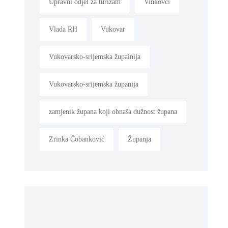
Upravni odjel za turizam
Vinkovci
Vlada RH
Vukovar
Vukovarsko-srijemska župainija
Vukovarsko-srijemska županija
zamjenik župana koji obnaša dužnost župana
Zrinka Čobanković
Županja