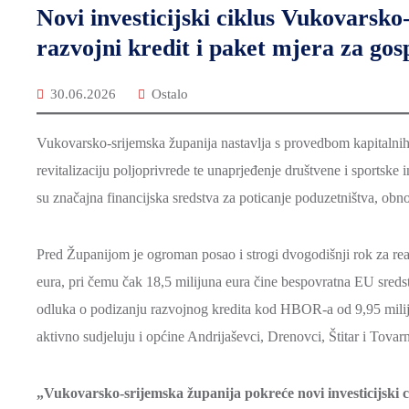
Novi investicijski ciklus Vukovarsk
razvojni kredit i paket mjera za gos
30.06.2026
Ostalo
Vukovarsko-srijemska županija nastavlja s provedbom kapitalnih 
revitalizaciju poljoprivrede te unaprjeđenje društvene i sportske
su značajna financijska sredstva za poticanje poduzetništva, obnov
Pred Županijom je ogroman posao i strogi dvogodišnji rok za reali
eura, pri čemu čak 18,5 milijuna eura čine bespovratna EU sreds
odluka o podizanju razvojnog kredita kod HBOR-a od 9,95 miliju
aktivno sudjeluju i općine Andrijaševci, Drenovci, Štitar i Tovarni
„Vukovarsko-srijemska županija pokreće novi investicijski c