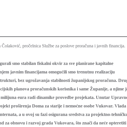
ja Čolaković, pročelnica Službe za poslove proračuna i javnih financija.
ali smo stabilan fiskalni okvir za sve planirane kapitalne
anjem javnim financijama omogućili smo trenutnu realizaciju
strukturi, bez ugrožavanja stabilnosti županijskog proračuna. Dru
ijskih planova proračunskih korisnika i same Županije, a njime j
7 milijuna eura radi dinamike provedbe projekata. Unutar Upravn
projekt proširenja Doma za starije i nemoćne osobe Vukovar. Vlada
nternata, a u ovoj su fazi osigurana sredstva za projektno-tehničk
d za obnovu i razvoj grada Vukovara, što znači da neće opteretiti