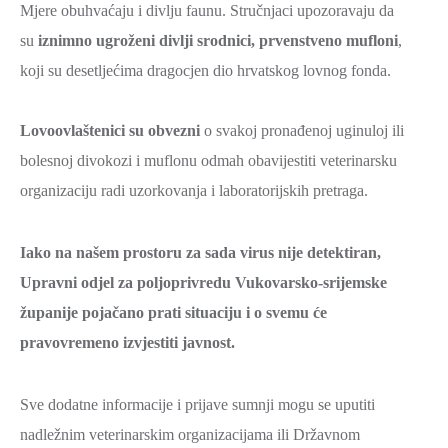
Mjere obuhvaćaju i divlju faunu. Stručnjaci upozoravaju da
su
iznimno ugroženi divlji srodnici, prvenstveno mufloni
,
koji su desetljećima dragocjen dio hrvatskog lovnog fonda.
Lovoovlaštenici su obvezni
o svakoj pronađenoj uginuloj ili
bolesnoj divokozi i muflonu odmah obavijestiti veterinarsku
organizaciju radi uzorkovanja i laboratorijskih pretraga.
Iako na našem prostoru za sada virus nije detektiran,
Upravni odjel za poljoprivredu Vukovarsko-srijemske
županije pojačano prati situaciju i o svemu će
pravovremeno izvjestiti javnost.
Sve dodatne informacije i prijave sumnji mogu se uputiti
nadležnim veterinarskim organizacijama ili Državnom