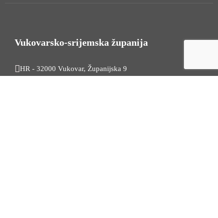
Vukovarsko-srijemska županija
HR - 32000 Vukovar, Županijska 9
Tel. +385 32 454 444
HR - 32100 Vinkovci, Glagoljaška 27
Tel. +385 32 344 111
Radno vrijeme: 7:30 - 15:30
OIB: 74724110709
Korisni linkovi