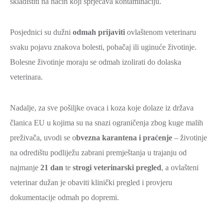
skladištiti na način koji sprječava kontaminaciju.
Posjednici su dužni
odmah prijaviti
ovlaštenom veterinaru
svaku pojavu znakova bolesti, pobačaj ili uginuće životinje.
Bolesne životinje moraju se odmah izolirati do dolaska
veterinara.
Nadalje, za sve pošiljke ovaca i koza koje dolaze iz država
članica EU u kojima su na snazi ograničenja zbog kuge malih
preživača, uvodi se o
bvezna karantena i praćenje
– životinje
na odredištu podliježu zabrani premještanja u trajanju od
najmanje
21 dan
te
strogi veterinarski pregled
, a ovlašteni
veterinar dužan je obaviti klinički pregled i provjeru
dokumentacije odmah po dopremi.