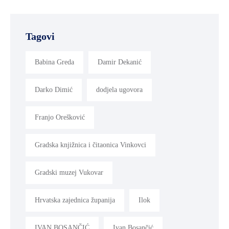
Tagovi
Babina Greda
Damir Dekanić
Darko Dimić
dodjela ugovora
Franjo Orešković
Gradska knjižnica i čitaonica Vinkovci
Gradski muzej Vukovar
Hrvatska zajednica županija
Ilok
IVAN BOSANČIĆ
Ivan Bosančić