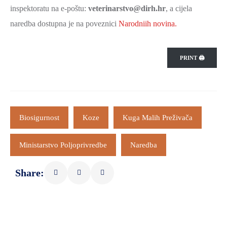
inspektoratu na e-poštu:
veterinarstvo@dirh.hr
, a cijela
naredba dostupna je na poveznici
Narodniih novina.
PRINT 🖨
Biosigurnost
Koze
Kuga Malih Preživača
Ministarstvo Poljoprivredbe
Naredba
Share: