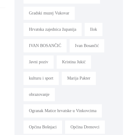
Gradski muzej Vukovar
Hrvatska zajednica županija
Ilok
IVAN BOSANČIĆ
Ivan Bosančić
Javni poziv
Kristina Jukić
kulturu i sport
Marija Pakter
obrazovanje
Ogranak Matice hrvatske u Vinkovcima
Općina Bošnjaci
Općina Drenovci