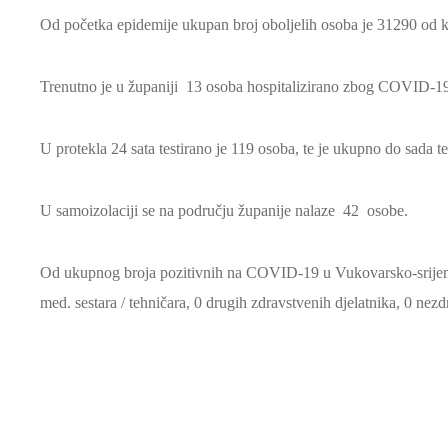
Od početka epidemije ukupan broj oboljelih osoba je 31290 od k
Trenutno je u županiji 13 osoba hospitalizirano zbog COVID-19 
U protekla 24 sata testirano je 119 osoba, te je ukupno do sada 
U samoizolaciji se na području županije nalaze 42 osobe.
Od ukupnog broja pozitivnih na COVID-19 u Vukovarsko-srijemskoj
med. sestara / tehničara, 0 drugih zdravstvenih djelatnika, 0 nezd