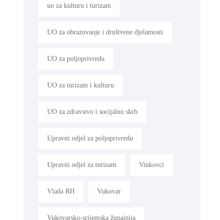
uo za kulturu i turizam
UO za obrazovanje i društvene djelatnosti
UO za poljoprivredu
UO za turizam i kulturu
UO za zdravstvo i socijalnu skrb
Upravni odjel za poljoprivredu
Upravni odjel za turizam
Vinkovci
Vlada RH
Vukovar
Vukovarsko-srijemska župainija