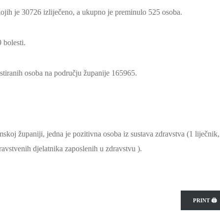
ojih je 30726 izliječeno, a ukupno je preminulo 525 osoba.
bolesti.
testiranih osoba na području županije 165965.
 županiji, jedna je pozitivna osoba iz sustava zdravstva (1 liječnik,
ravstvenih djelatnika zaposlenih u zdravstvu ).
PRINT 🖨