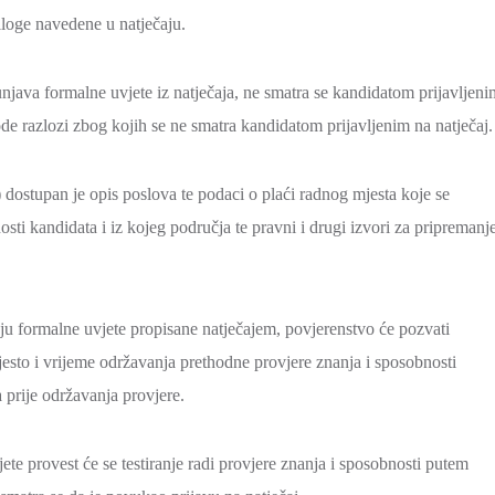
iloge navedene u natječaju.
unjava formalne uvjete iz natječaja, ne smatra se kandidatom prijavljeni
vode razlozi zbog kojih se ne smatra kandidatom prijavljenim na natječaj.
ostupan je opis poslova te podaci o plaći radnog mjesta koje se
ti kandidata i iz kojeg područja te pravni i drugi izvori za pripremanj
vaju formalne uvjete propisane natječajem, povjerenstvo će pozvati
jesto i vrijeme održavanja prethodne provjere znanja i sposobnosti
a prije održavanja provjere.
ete provest će se testiranje radi provjere znanja i sposobnosti putem