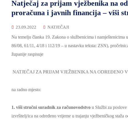
Natječaj za prijam vježbenika na od
proračuna i javnih financija – viši 
23.09.2022
NATJEČAJI
Na temelju članka 19. Zakona o službenicima i namještenicima u
86/08, 61/11, 4/18 i 112/19 – u nastavku teksta: ZSN), pročelni
županije raspisuje
NATJEČAJ ZA PRIJAM VJEŽBENIKA NA ODREĐENO V
na radno mjesto:
1
. viši stručni suradnik za računovodstvo
u Službi za poslove 
izvršitelj/ica na određeno vrijeme u trajanju vježbeničkog staža 