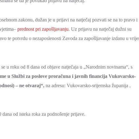
, smatra se da je povukao prijavu na natječaj.
sebnom zakonu, dužan je u prijavi na natječaj pozvati se na to pravo i
uvjetima–
prednost pri zapošljavanju
. Uz prijavu na natječaj dužni su
pravo te potvrdu o nezaposlenosti Zavoda za zapošljavanje izdanu u vrij
ju se u roku od 8 dana od objave natječaja u „Narodnim novinama“, s
me u Službi za poslove proračuna i javnih financija Vukovarsko-
odnosi) – ne otvaraj“,
na adresu: Vukovarsko-srijemska županija ,
60 dana od isteka roka za podnošenje prijave.