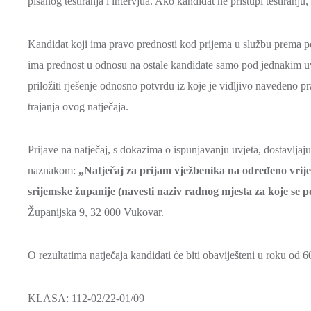
pisanog testiranja i intervjua. Ako kandidat ne pristupi testiranju
Kandidat koji ima pravo prednosti kod prijema u službu prema po
ima prednost u odnosu na ostale kandidate samo pod jednakim 
priložiti rješenje odnosno potvrdu iz koje je vidljivo navedeno 
trajanja ovog natječaja.
Prijave na natječaj, s dokazima o ispunjavanju uvjeta, dostavlja
naznakom:
„Natječaj za prijam vježbenika na određeno vrije
srijemske županije (navesti naziv radnog mjesta za koje se p
Županijska 9, 32 000 Vukovar.
O rezultatima natječaja kandidati će biti obaviješteni u roku od 
KLASA: 112-02/22-01/09