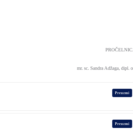
PROČELNIC
mr. sc. Sandra Adžaga, dipl. oe
Preuzmi
Preuzmi