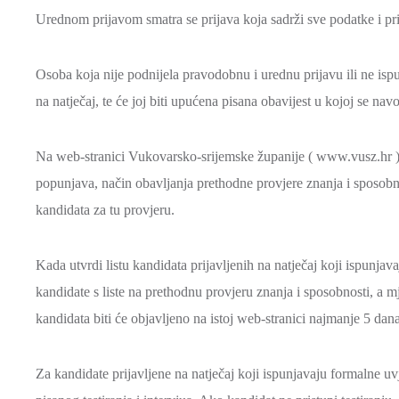
Urednom prijavom smatra se prijava koja sadrži sve podatke i pr
Osoba koja nije podnijela pravodobnu i urednu prijavu ili ne isp
na natječaj, te će joj biti upućena pisana obavijest u kojoj se na
Na web-stranici Vukovarsko-srijemske županije ( www.vusz.hr ) d
popunjava, način obavljanja prethodne provjere znanja i sposobnos
kandidata za tu provjeru.
Kada utvrdi listu kandidata prijavljenih na natječaj koji ispunja
kandidate s liste na prethodnu provjeru znanja i sposobnosti, a m
kandidata biti će objavljeno na istoj web-stranici najmanje 5 dan
Za kandidate prijavljene na natječaj koji ispunjavaju formalne uvj