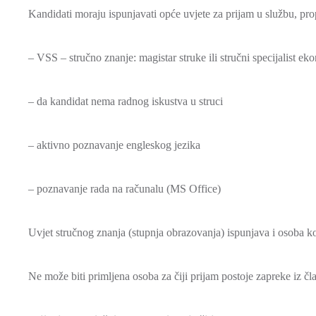
Kandidati moraju ispunjavati opće uvjete za prijam u službu, pr
– VSS – stručno znanje: magistar struke ili stručni specijalist e
– da kandidat nema radnog iskustva u struci
– aktivno poznavanje engleskog jezika
– poznavanje rada na računalu (MS Office)
Uvjet stručnog znanja (stupnja obrazovanja) ispunjava i osoba ko
Ne može biti primljena osoba za čiji prijam postoje zapreke iz čl