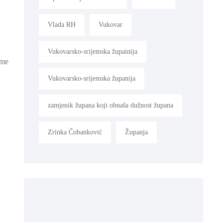
Vlada RH
Vukovar
Vukovarsko-srijemska župainija
eme
Vukovarsko-srijemska županija
zamjenik župana koji obnaša dužnost župana
Zrinka Čobanković
Županja