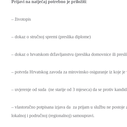
Prijavi na natječaj potrebno je priložiti
:
– životopis
– dokaz o stručnoj spremi (preslika diplome)
– dokaz o hrvatskom državljanstvu (preslika domovnice ili presl
– potvrda Hrvatskog zavoda za mirovinsko osiguranje iz koje je 
– uvjerenje od suda (ne starije od 3 mjeseca) da se protiv kandi
– vlastoručno potpisana izjava da za prijam u službu ne postoje 
lokalnoj i područnoj (regionalnoj) samoupravi.