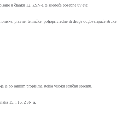
opisane u članku 12. ZSN-a te sljedeće posebne uvjete:
konomske, pravne, tehničke, poljoprivredne ili druge odgovarajuće struk
ja je po ranijim propisima stekla visoku stručnu spremu.
anaka 15. i 16. ZSN-a.