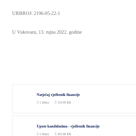
URBROJ: 2196-05-22-1
U Vukovaru, 13. rujna 2022. godine
Natječaj vježbenik financije
1 file(s)
119.09 KB
Upute kandidatima - vježbenik financije
1 file(s)
435.68 KB