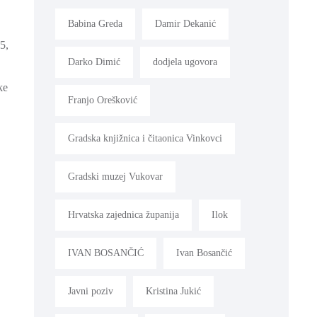
Babina Greda
Damir Dekanić
5,
Darko Dimić
dodjela ugovora
ke
Franjo Orešković
Gradska knjižnica i čitaonica Vinkovci
Gradski muzej Vukovar
Hrvatska zajednica županija
Ilok
IVAN BOSANČIĆ
Ivan Bosančić
Javni poziv
Kristina Jukić