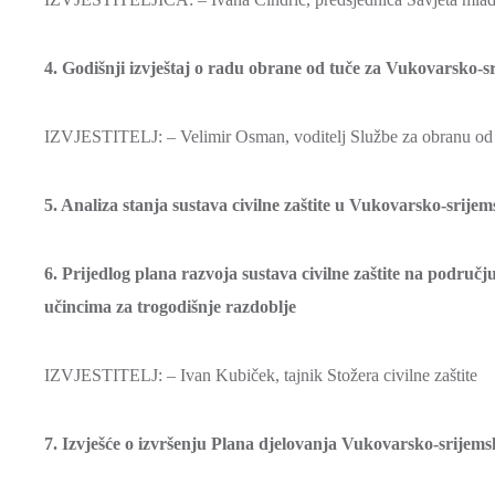
4. Godišnji izvještaj o radu obrane od tuče za Vukovarsko-s
IZVJESTITELJ: – Velimir Osman, voditelj Službe za obranu 
5. Analiza stanja sustava civilne zaštite u Vukovarsko-srijem
6. Prijedlog plana razvoja sustava civilne zaštite na područ
učincima za trogodišnje razdoblje
IZVJESTITELJ: – Ivan Kubiček, tajnik Stožera civilne zaštite
7. Izvješće o izvršenju Plana djelovanja Vukovarsko-srijem