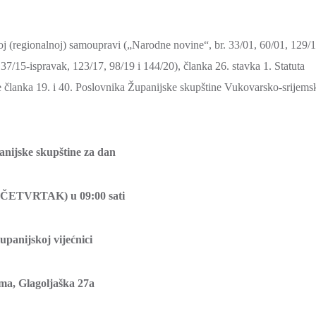
noj (regionalnoj) samoupravi („Narodne novine“, br. 33/01, 60/01, 129/1
37/15-ispravak, 123/17, 98/19 i 144/20), članka 26. stavka 1. Statuta
e članka 19. i 40. Poslovnika Županijske skupštine Vukovarsko-srijems
anijske skupštine za dan
. (ČETVRTAK) u 09:00 sati
upanijskoj vijećnici
ma, Glagoljaška 27a