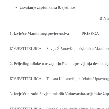
Usvajanje zapisnika sa 6. sjednice
D N 
1. Izvješće Mandatnog povjerenstva – PRISEGA
IZVJESTITELJICA: – Silvija Žižanović, predsjednica Mandatn
2. Prijedlog odluke o usvajanju Plana upravljanja destinac
IZVJESTITELJICA: – Tamara Kalistović, pročelnica Upravnog odj
3. Izvješće o radu Savjeta mladih Vukovarsko-srijemske žup
IZVJESTITELJICA: – Ivana Cindrić, predsjednica Savjeta mlad