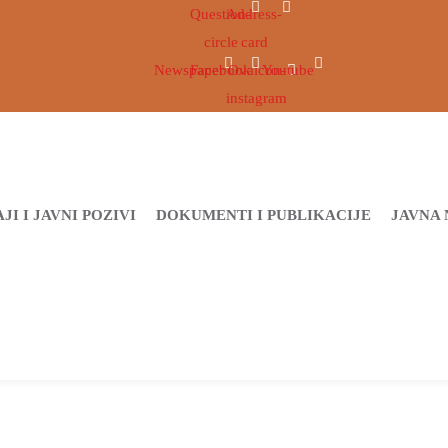
Question-
Address-
circle
card
Newspaper
Facebook
Ovaicon-
Youtube
instagram
JI I JAVNI POZIVI
DOKUMENTI I PUBLIKACIJE
JAVNA 