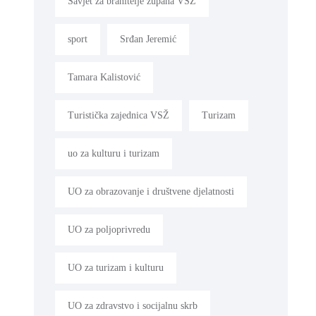
Savjet za branitelje župana VSŽ
sport
Srđan Jeremić
Tamara Kalistović
Turistička zajednica VSŽ
Turizam
uo za kulturu i turizam
UO za obrazovanje i društvene djelatnosti
UO za poljoprivredu
UO za turizam i kulturu
UO za zdravstvo i socijalnu skrb