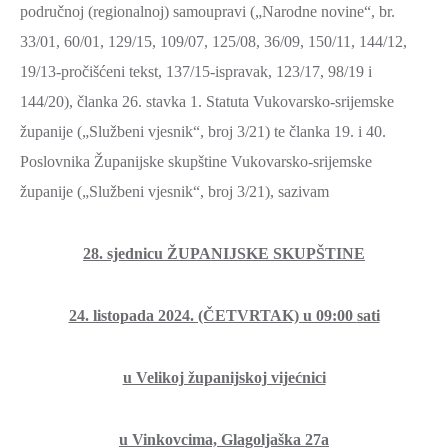
područnoj (regionalnoj) samoupravi („Narodne novine“, br.
ZAŠTITA
33/01, 60/01, 129/15, 109/07, 125/08, 36/09, 150/11, 144/12,
OKOLIŠA
19/13-pročišćeni tekst, 137/15-ispravak, 123/17, 98/19 i
TURIZAM
144/20), članka 26. stavka 1. Statuta Vukovarsko-srijemske
I
županije („Službeni vjesnik“, broj 3/21) te članka 19. i 40.
KULTURA
Poslovnika Županijske skupštine Vukovarsko-srijemske
PROMET
županije („Službeni vjesnik“, broj 3/21), sazivam
I
KOMUNIKACIJE
28. sjednicu ŽUPANIJSKE SKUPŠTINE
ENERGETIKA
HRVATSKI
24. listopada 2024. (ČETVRTAK) u 09:00
sati
BRANITELJI
URED
u Velikoj županijskoj vijećnici
ŽUPANA
OSTALO
u Vinkovcima, Glagoljaška 27a