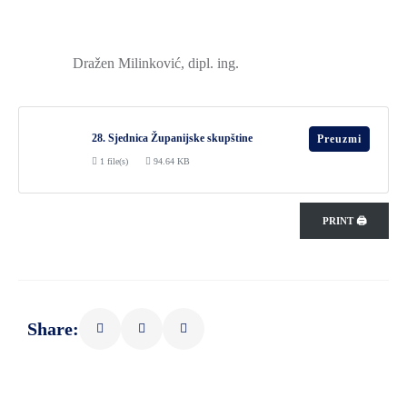
Dražen Milinković, dipl. ing.
28. Sjednica Županijske skupštine
Preuzmi
1 file(s)
94.64 KB
PRINT 🖨
Share: