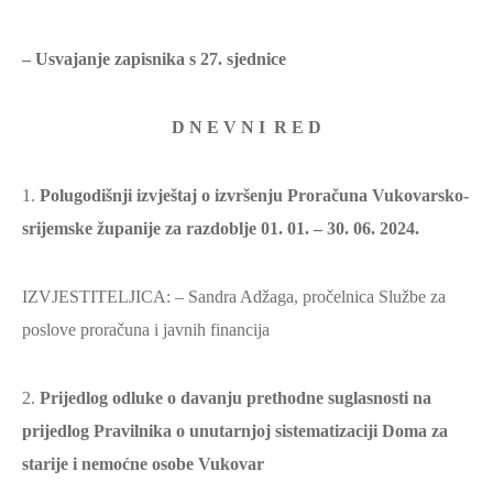
SPORT,
MLADI
– Usvajanje zapisnika s 27. sjednice
I
DEMOGRAFIJA
D N E V N I R E D
1.
Polugodišnji izvještaj o izvršenju Proračuna Vukovarsko-
srijemske županije za razdoblje 01. 01. – 30. 06. 2024.
IZVJESTITELJICA: – Sandra Adžaga, pročelnica Službe za
poslove proračuna i javnih financija
2.
Prijedlog odluke o davanju prethodne suglasnosti na
prijedlog Pravilnika o unutarnjoj sistematizaciji Doma za
starije i nemoćne osobe Vukovar