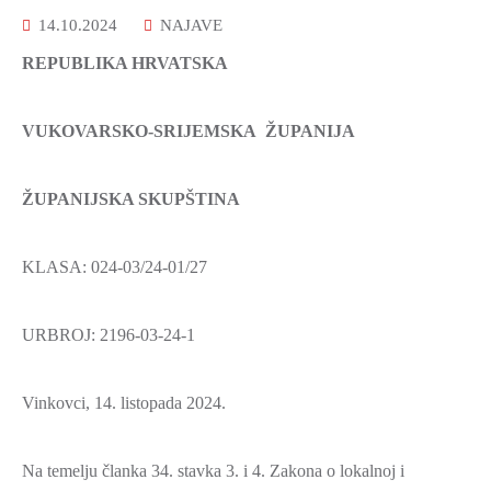
2021.-25.
14.10.2024
NAJAVE
ZDRAVSTVO
I
REPUBLIKA HRVATSKA
SOCIJALNA
SKRB
VUKOVARSKO-SRIJEMSKA ŽUPANIJA
MEĐUNARODNA
SURADNJA
ŽUPANIJSKA SKUPŠTINA
I
REGIONALNI
KLASA: 024-03/24-01/27
RAZVOJ
PROSTORNO
URBROJ: 2196-03-24-1
UREĐENJE
I
Vinkovci, 14. listopada 2024.
GRADITELJSTVO
PRIRODA
Na temelju članka 34. stavka 3. i 4. Zakona o lokalnoj i
I