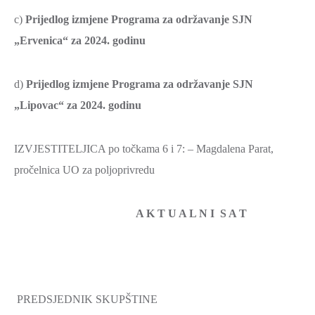
c)
Prijedlog izmjene Programa za održavanje SJN
„Ervenica“ za 2024. godinu
d)
Prijedlog izmjene Programa za održavanje SJN
„Lipovac“ za 2024. godinu
IZVJESTITELJICA po točkama 6 i 7: – Magdalena Parat,
pročelnica UO za poljoprivredu
A K T U A L N I S A T
PREDSJEDNIK SKUPŠTINE