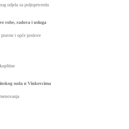
g odjela za poljoprivredu
ve robe, radova i usluga
pravne i opće poslove
kupštine
pćinskog suda u Vinkovcima
imenovanja