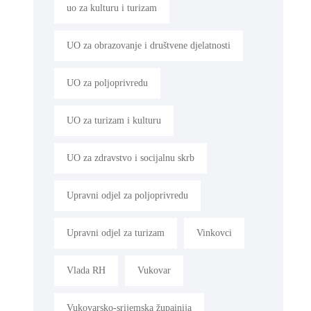
uo za kulturu i turizam
UO za obrazovanje i društvene djelatnosti
UO za poljoprivredu
UO za turizam i kulturu
UO za zdravstvo i socijalnu skrb
Upravni odjel za poljoprivredu
Upravni odjel za turizam
Vinkovci
Vlada RH
Vukovar
Vukovarsko-srijemska župainija