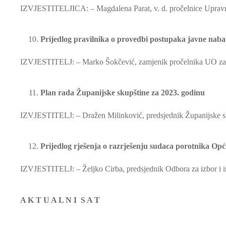
IZVJESTITELJICA: – Magdalena Parat, v. d. pročelnice Upravno
Prijedlog pravilnika o provedbi postupaka javne naba
IZVJESTITELJ: – Marko Šokčević, zamjenik pročelnika UO za 
Plan rada Županijske skupštine za 2023. godinu
IZVJESTITELJ: – Dražen Milinković, predsjednik Županijske s
Prijedlog rješenja o razrješenju sudaca porotnika O
IZVJESTITELJ: – Željko Cirba, predsjednik Odbora za izbor i 
A K T U A L N I S A T