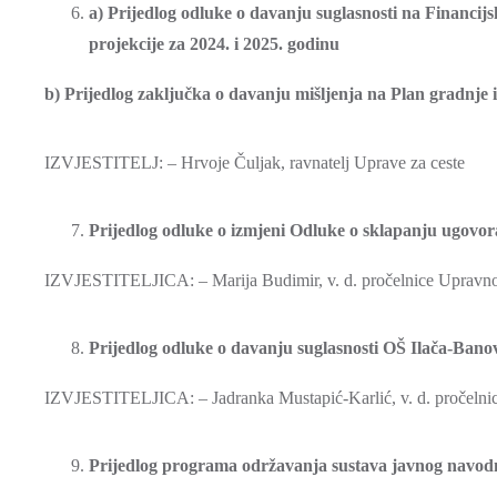
a) Prijedlog odluke o davanju suglasnosti na Financij
projekcije za 2024. i 2025. godinu
b) Prijedlog zaključka o davanju mišljenja na Plan gradnje i
IZVJESTITELJ: – Hrvoje Čuljak, ravnatelj Uprave za ceste
Prijedlog odluke o izmjeni Odluke o sklapanju ugovora o
IZVJESTITELJICA: – Marija Budimir, v. d. pročelnice Upravnog 
Prijedlog odluke o davanju suglasnosti OŠ Ilača-Banovc
IZVJESTITELJICA: – Jadranka Mustapić-Karlić, v. d. pročelnice
Prijedlog programa održavanja sustava javnog navod