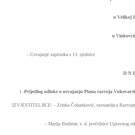
u Velikoj ž
u Vinkovci
– Usvajanje zapisnika s 13. sjednice
D N 
Prijedlog odluke o usvajanju Plana razvoja Vukovarsk
IZVJESTITELJICE: – Zrinka Čobanković, ravnateljica Razvoj
– Marija Budimir, v. d. pročelnice Upravnog odjela za