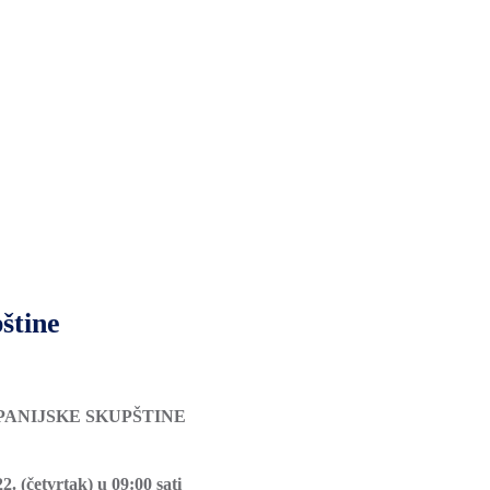
štine
ŽUPANIJSKE SKUPŠTINE
22. (četvrtak) u 09:00
sati