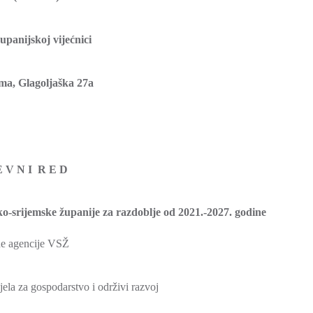
upanijskoj vijećnici
ma, Glagoljaška 27a
E V N I R E D
o-srijemske županije za razdoblje od 2021.-2027. godine
ne agencije VSŽ
 gospodarstvo i održivi razvoj