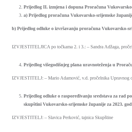
Prijedlog II. izmjena i dopuna Proračuna Vukovarsko-
a) Prijedlog proračuna Vukovarsko-srijemske županije 
b) Prijedlog odluke o izvršavanju proračuna Vukovarsko-sr
IZVJESTITELJICA po točkama 2. i 3.: – Sandra Adžaga, pročelni
Prijedlog višegodišnjeg plana uravnoteženja u Prorač
IZVJESTITELJ: – Mario Adamović, v.d. pročelnika Upravnog odj
Prijedlog odluke o raspoređivanju sredstava za rad pol
skupštini Vukovarsko-srijemske županije za 2023. god
IZVJESTITELJ: – Slavica Perković, tajnica Skupštine