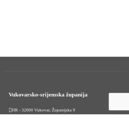
Vukovarsko-srijemska županija
HR - 32000 Vukovar, Županijska 9
Tel. +385 32 454 444