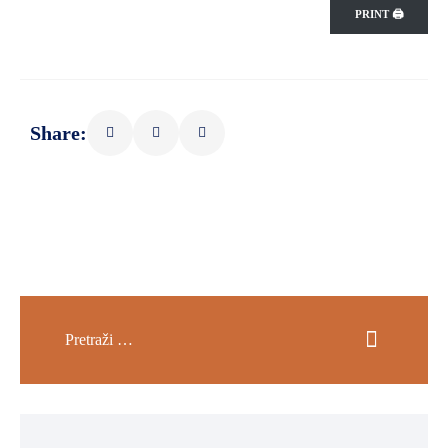
PRINT 🖨
Share: