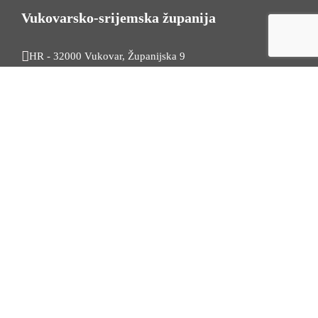
Vukovarsko-srijemska županija
HR - 32000 Vukovar, Županijska 9
Tel. +385 32 454 444
HR - 32100 Vinkovci, Glagoljaška 27
Tel. +385 32 344 111
Radno vrijeme: 7:30 - 15:30
OIB: 74724110709
Korisni linkovi
Odnosi s javnošću
Stambeno zbrinjavanje