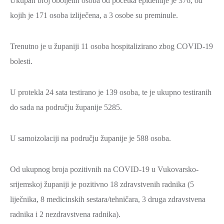
Ukupan broj oboljelih osoba od početka epidemije je 376, od
kojih je 171 osoba izliječena, a 3 osobe su preminule.
Trenutno je u županiji 11 osoba hospitalizirano zbog COVID-19
bolesti.
U protekla 24 sata testirano je 139 osoba, te je ukupno testiranih
do sada na području županije 5285.
U samoizolaciji na području županije je 588 osoba.
Od ukupnog broja pozitivnih na COVID-19 u Vukovarsko-
srijemskoj županiji je pozitivno 18 zdravstvenih radnika (5
liječnika, 8 medicinskih sestara/tehničara, 3 druga zdravstvena
radnika i 2 nezdravstvena radnika).