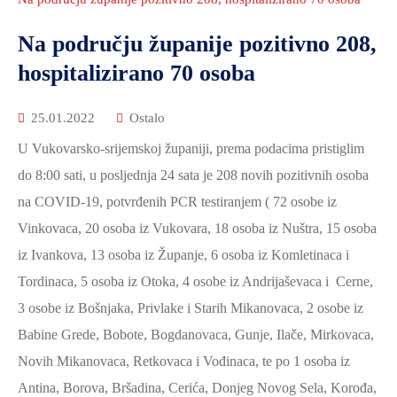
2021.-25.
ZDRAVSTVO
Na području županije pozitivno 208,
I
hospitalizirano 70 osoba
SOCIJALNA
SKRB
25.01.2022
Ostalo
MEĐUNARODNA
U Vukovarsko-srijemskoj županiji, prema podacima pristiglim
SURADNJA
do 8:00 sati, u posljednja 24 sata je 208 novih pozitivnih osoba
I
na COVID-19, potvrđenih PCR testiranjem ( 72 osobe iz
REGIONALNI
RAZVOJ
Vinkovaca, 20 osoba iz Vukovara, 18 osoba iz Nuštra, 15 osoba
iz Ivankova, 13 osoba iz Županje, 6 osoba iz Komletinaca i
PROSTORNO
Tordinaca, 5 osoba iz Otoka, 4 osobe iz Andrijaševaca i Cerne,
UREĐENJE
3 osobe iz Bošnjaka, Privlake i Starih Mikanovaca, 2 osobe iz
I
GRADITELJSTVO
Babine Grede, Bobote, Bogdanovaca, Gunje, Ilače, Mirkovaca,
Novih Mikanovaca, Retkovaca i Vođinaca, te po 1 osoba iz
PRIRODA
Antina, Borova, Bršadina, Cerića, Donjeg Novog Sela, Korođa,
I