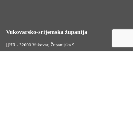
Vukovarsko-srijemska županija
HR - 32000 Vukovar, Županijska 9
Tel. +385 32 454 444
HR - 32100 Vinkovci, Glagoljaška 27
Tel. +385 32 344 111
Radno vrijeme: 7:30 - 15:30
OIB: 74724110709
Korisni linkovi
Odnosi s javnošću