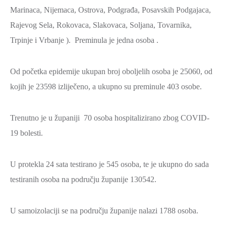
Marinaca, Nijemaca, Ostrova, Podgrađa, Posavskih Podgajaca,
ZAŠTITA
OKOLIŠA
Rajevog Sela, Rokovaca, Slakovaca, Soljana, Tovarnika,
Trpinje i Vrbanje ). Preminula je jedna osoba .
TURIZAM
I
KULTURA
Od početka epidemije ukupan broj oboljelih osoba je 25060, od
kojih je 23598 izliječeno, a ukupno su preminule 403 osobe.
PROMET
I
KOMUNIKACIJE
Trenutno je u županiji 70 osoba hospitalizirano zbog COVID-
19 bolesti.
ENERGETIKA
HRVATSKI
U protekla 24 sata testirano je 545 osoba, te je ukupno do sada
BRANITELJI
testiranih osoba na području županije 130542.
URED
ŽUPANA
U samoizolaciji se na području županije nalazi 1788 osoba.
OSTALO