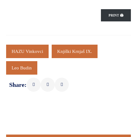
PRINT 🖨
HAZU Vinkovci
Knjiški Krnjaš IX.
Leo Budin
Share: