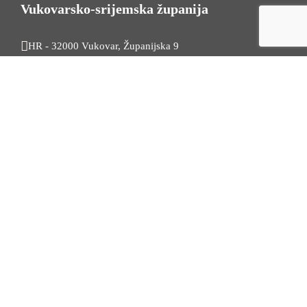
Vukovarsko-srijemska županija
HR - 32000 Vukovar, Županijska 9
Tel. +385 32 454 444
HR - 32100 Vinkovci, Glagoljaška 27
Tel. +385 32 344 111
Radno vrijeme: 7:30 - 15:30
OIB: 74724110709
Korisni linkovi
Odnosi s javnošću
Stambeno zbrinjavanje
Iz Matičnog ureda