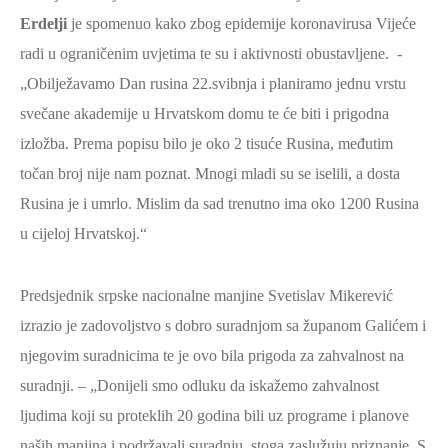
Erdelji
je spomenuo kako zbog epidemije koronavirusa Vijeće
radi u ograničenim uvjetima te su i aktivnosti obustavljene. -
„Obilježavamo Dan rusina 22.svibnja i planiramo jednu vrstu
svečane akademije u Hrvatskom domu te će biti i prigodna
izložba. Prema popisu bilo je oko 2 tisuće Rusina, međutim
točan broj nije nam poznat. Mnogi mladi su se iselili, a dosta
Rusina je i umrlo. Mislim da sad trenutno ima oko 1200 Rusina
u cijeloj Hrvatskoj.“
Predsjednik srpske nacionalne manjine Svetislav Mikerević
izrazio je zadovoljstvo s dobro suradnjom sa županom Galićem i
njegovim suradnicima te je ovo bila prigoda za zahvalnost na
suradnji. – „Donijeli smo odluku da iskažemo zahvalnost
ljudima koji su proteklih 20 godina bili uz programe i planove
naših manjina i podržavali suradnju, stoga zaslužuju priznanje. S