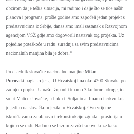
obzirom da je teška situacija, mi radimo i dalje što se tiče naših
planova i programa, prošle godine smo započeli jedan projekt s
predstavnicima iz Srbije, danas smo imali sastanak s Razvojnom
agencijom VSŽ gdje smo dogovorili nastavak tog projekta. Uz
pojedine poteškoće u radu, suradnja sa svim predstavnicima
nacionalnih manjina bila je dobra.“
Predsjednik slovačke nacionalne manjine
Milan
Pucovski
naglasio je: -„ U Hrvatskoj ima oko 4200 Slovaka po
zadnjem popisu. U našoj županiji imamo 3 kulturne udruge, to
su tri Matice slovačke, u Iloku i Soljanima. Imamo i crkvu koja
je jedina na slovačkom jeziku u Hrvatskoj. Ovo vrijeme
iskorištavamo za obnovu i rekonstrukciju zgrada i prostorija u
kojima se radi. Nadamo se brzom završetku ove krize kako