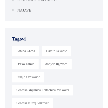
NAJAVE
Tagovi
Babina Greda
Damir Dekanić
Darko Dimić
dodjela ugovora
Franjo Orešković
Gradska knjižnica i čitaonica Vinkovci
Gradski muzej Vukovar