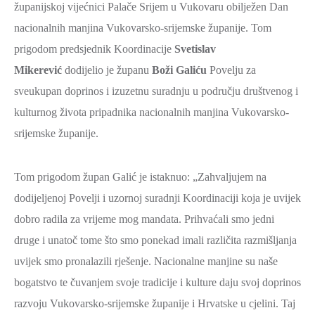
županijskoj vijećnici Palače Srijem u Vukovaru obilježen Dan
ZAŠTITA
nacionalnih manjina Vukovarsko-srijemske županije. Tom
OKOLIŠA
prigodom predsjednik Koordinacije
Svetislav
TURIZAM
Mikerević
dodijelio je županu
Boži Galiću
Povelju za
I
sveukupan doprinos i izuzetnu suradnju u području društvenog i
KULTURA
kulturnog života pripadnika nacionalnih manjina Vukovarsko-
PROMET
srijemske županije.
I
KOMUNIKACIJE
Tom prigodom župan Galić je istaknuo: „Zahvaljujem na
ENERGETIKA
dodijeljenoj Povelji i uzornoj suradnji Koordinaciji koja je uvijek
HRVATSKI
dobro radila za vrijeme mog mandata. Prihvaćali smo jedni
BRANITELJI
druge i unatoč tome što smo ponekad imali različita razmišljanja
URED
uvijek smo pronalazili rješenje. Nacionalne manjine su naše
ŽUPANA
bogatstvo te čuvanjem svoje tradicije i kulture daju svoj doprinos
razvoju Vukovarsko-srijemske županije i Hrvatske u cjelini. Taj
OSTALO