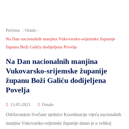
2021.-25.
ZDRAVSTVO
I
SOCIJALNA
Početna
Ostalo
SKRB
Na Dan nacionalnih manjina Vukovarsko-srijemske županije
MEĐUNARODNA
županu Boži Galiću dodijeljena Povelja
SURADNJA
I
Na Dan nacionalnih manjina
REGIONALNI
Vukovarsko-srijemske županije
RAZVOJ
županu Boži Galiću dodijeljena
PROSTORNO
Povelja
UREĐENJE
I
13.05.2021
Ostalo
GRADITELJSTVO
Održavanjem Svečane sjednice Koordinacije vijeća nacionalnih
PRIRODA
manjina Vukovarsko-srijemske županije danas je u velikoj
I