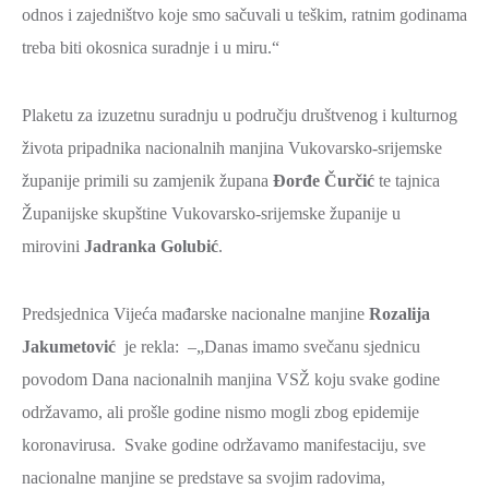
odnos i zajedništvo koje smo sačuvali u teškim, ratnim godinama
SPORT,
treba biti okosnica suradnje i u miru.“
MLADI
I
DEMOGRAFIJA
Plaketu za izuzetnu suradnju u području društvenog i kulturnog
života pripadnika nacionalnih manjina Vukovarsko-srijemske
županije primili su zamjenik župana
Đorđe Čurčić
te tajnica
Županijske skupštine Vukovarsko-srijemske županije u
mirovini
Jadranka Golubić
.
Predsjednica Vijeća mađarske nacionalne manjine
Rozalija
Jakumetović
je rekla: –„Danas imamo svečanu sjednicu
povodom Dana nacionalnih manjina VSŽ koju svake godine
održavamo, ali prošle godine nismo mogli zbog epidemije
koronavirusa. Svake godine održavamo manifestaciju, sve
nacionalne manjine se predstave sa svojim radovima,