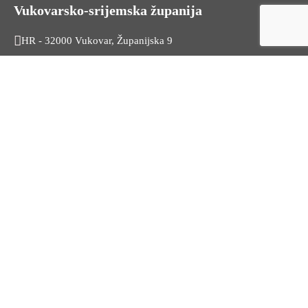
Vukovarsko-srijemska županija
HR - 32000 Vukovar, Županijska 9
Tel. +385 32 454 444
HR - 32100 Vinkovci, Glagoljaška 27
Tel. +385 32 344 111
Radno vrijeme: 7:30 - 15:30
OIB: 74724110709
Korisni linkovi
Odnosi s javnošću
Stambeno zbrinjavanje
Iz Matičnog ureda
Službeni vjesnik
HZZ