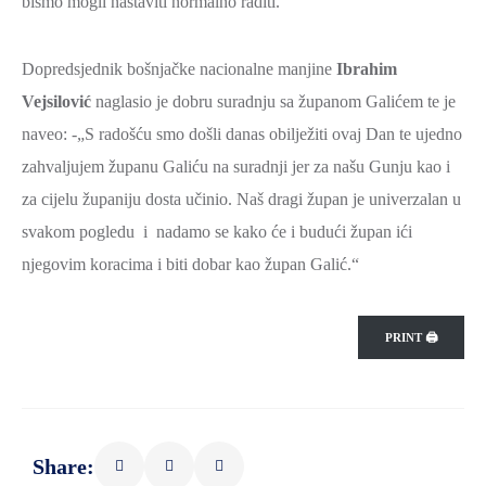
bismo mogli nastaviti normalno raditi.“
Dopredsjednik bošnjačke nacionalne manjine
Ibrahim
Vejsilović
naglasio je dobru suradnju sa županom Galićem te je
naveo: -„S radošću smo došli danas obilježiti ovaj Dan te ujedno
zahvaljujem županu Galiću na suradnji jer za našu Gunju kao i
za cijelu županiju dosta učinio. Naš dragi župan je univerzalan u
svakom pogledu i nadamo se kako će i budući župan ići
njegovim koracima i biti dobar kao župan Galić.“
PRINT 🖨
Share: