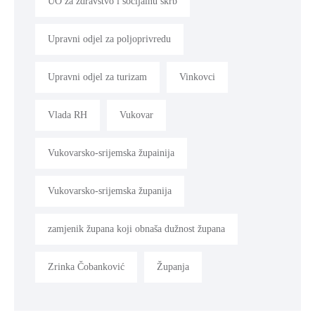
UO za zdravstvo i socijalnu skrb
Upravni odjel za poljoprivredu
Upravni odjel za turizam
Vinkovci
Vlada RH
Vukovar
Vukovarsko-srijemska župainija
Vukovarsko-srijemska županija
zamjenik župana koji obnaša dužnost župana
Zrinka Čobanković
Županja