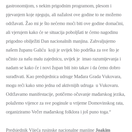
gastronomijom, s nekim prigodnim programom, plesom i
pjevanjem koje njeguju, ali nažalost ove godine to ne možemo
održavati. Žao mi je što nećemo moći biti ove godine domaćini,
ali vjerujem kako će se situacija poboljšati te ćemo nagodinu
prigodno obilježiti Dan nacionalnih manjina. Zahvaljujemo
našem županu Galiću koji je uvijek bio podrška za sve što je
učinio za našu malu zajednicu, uvijek je imao razumijevanja i
nadam se kako će i novi župan biti isto takav i da ćemo dobro
surađivati. Kao predsjednica udruge Mađara Grada Vukovara,
mogu reći kako smo jedna od aktivnijih udruga u Vukovaru.
Održavamo manifestacije, potičemo očuvanje mađarskog jezika,
polažemo vijence za sve poginule u vrijeme Domovinskog rata,
organiziramo Večer mađarskog folklora i još puno toga.“
Predsjednik Vijeća rusinske nacionalne manjine
Joakim