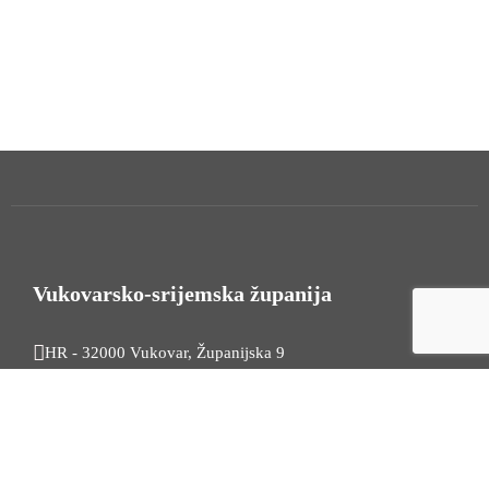
Vukovarsko-srijemska županija
HR - 32000 Vukovar, Županijska 9
Tel. +385 32 454 444
HR - 32100 Vinkovci, Glagoljaška 27
Tel. +385 32 344 111