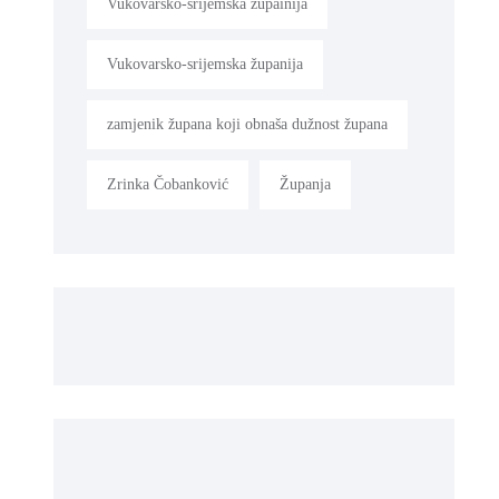
Vukovarsko-srijemska župainija
Vukovarsko-srijemska županija
zamjenik župana koji obnaša dužnost župana
Zrinka Čobanković
Županja