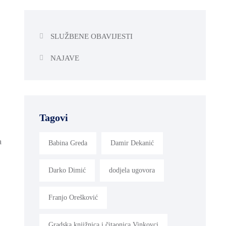
SLUŽBENE OBAVIJESTI
NAJAVE
Tagovi
a
Babina Greda
Damir Dekanić
Darko Dimić
dodjela ugovora
Franjo Orešković
Gradska knjižnica i čitaonica Vinkovci