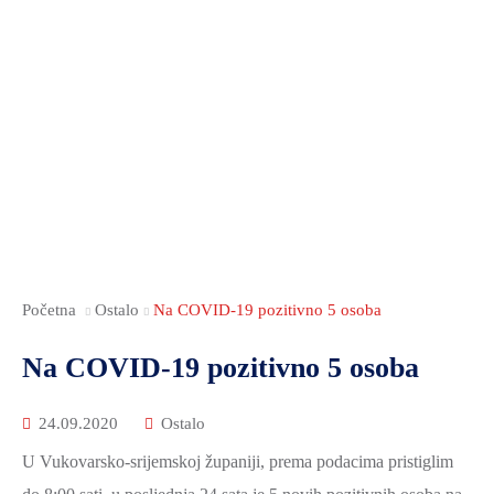
ZAMJENICI
RADNA
DOKUMENTI
DOKUMENTI
SOCIJALNA
ŽUPANA
TIJELA
I
SKRB
UPRAVNA
JAVNOST
PUBLIKACIJE
NACIONALNE
TIJELA
RADA
JAVNA
MANJINE
I
SKUPŠTINE
NABAVA
POVIJEST
SLUŽBE
ANTIKORUPCIJSKO
NOVOSTI
I
POVJERENSTVO
KULTURA
FINANCIJE
VSŽ
OBRAZOVANJE
GOSPODARSTVO
SJEDNICE
MEĐUNARODNA
SKUPŠTINE
Početna
Ostalo
Na COVID-19 pozitivno 5 osoba
POLJOPRIVREDA,
I
ŠUMARSTVO
ŽUPANIJSKA
Na COVID-19 pozitivno 5 osoba
REGIONALNA
I
SKUPŠTINA
SURADNJA
RURALNI
2025.-29.
24.09.2020
Ostalo
RAZVOJ
ŽUPANIJSKA
U Vukovarsko-srijemskoj županiji, prema podacima pristiglim
OBRAZOVANJE
SKUPŠTINA