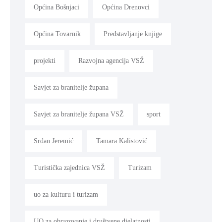
Općina Bošnjaci
Općina Drenovci
Općina Tovarnik
Predstavljanje knjige
projekti
Razvojna agencija VSŽ
Savjet za branitelje župana
Savjet za branitelje župana VSŽ
sport
Srđan Jeremić
Tamara Kalistović
Turistička zajednica VSŽ
Turizam
uo za kulturu i turizam
UO za obrazovanje i društvene djelatnosti