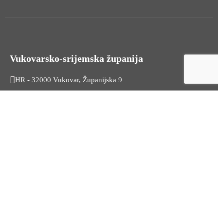
Vukovarsko-srijemska županija
HR - 32000 Vukovar, Županijska 9
Tel. +385 32 454 444
HR - 32100 Vinkovci, Glagoljaška 27
Tel. +385 32 344 111
Radno vrijeme: 7:30 - 15:30
OIB: 74724110709
Korisni linkovi
Odnosi s javnošću