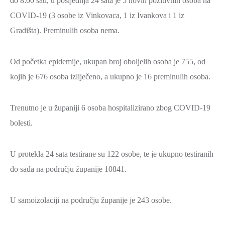
do 8:00 sati, u posljednja 24 sata je 5 novih pozitivnih osoba na
2021.-25.
ZDRAVSTVO
COVID-19 (3 osobe iz Vinkovaca, 1 iz Ivankova i 1 iz
I
Gradišta). Preminulih osoba nema.
SOCIJALNA
SKRB
Od početka epidemije, ukupan broj oboljelih osoba je 755, od
MEĐUNARODNA
kojih je 676 osoba izliječeno, a ukupno je 16 preminulih osoba.
SURADNJA
I
Trenutno je u županiji 6 osoba hospitalizirano zbog COVID-19
REGIONALNI
bolesti.
RAZVOJ
PROSTORNO
U protekla 24 sata testirane su 122 osobe, te je ukupno testiranih
UREĐENJE
do sada na području županije 10841.
I
GRADITELJSTVO
U samoizolaciji na području županije je 243 osobe.
PRIRODA
I