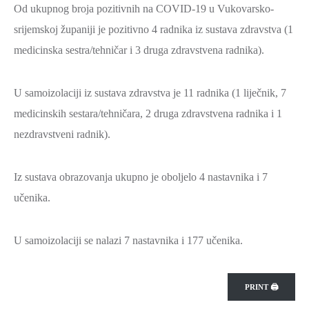
Od ukupnog broja pozitivnih na COVID-19 u Vukovarsko-
ZAŠTITA
srijemskoj županiji je pozitivno 4 radnika iz sustava zdravstva (1
OKOLIŠA
medicinska sestra/tehničar i 3 druga zdravstvena radnika).
TURIZAM
I
U samoizolaciji iz sustava zdravstva je 11 radnika (1 liječnik, 7
KULTURA
medicinskih sestara/tehničara, 2 druga zdravstvena radnika i 1
PROMET
nezdravstveni radnik).
I
KOMUNIKACIJE
Iz sustava obrazovanja ukupno je oboljelo 4 nastavnika i 7
ENERGETIKA
učenika.
HRVATSKI
BRANITELJI
U samoizolaciji se nalazi 7 nastavnika i 177 učenika.
URED
ŽUPANA
PRINT 🖨
OSTALO