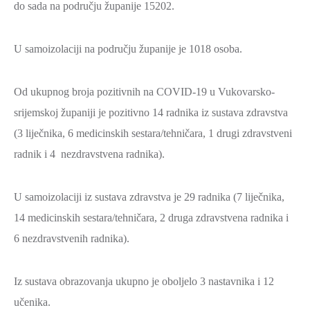
do sada na području županije 15202.
ZAŠTITA
OKOLIŠA
U samoizolaciji na području županije je 1018 osoba.
TURIZAM
I
Od ukupnog broja pozitivnih na COVID-19 u Vukovarsko-
KULTURA
srijemskoj županiji je pozitivno 14 radnika iz sustava zdravstva
PROMET
(3 liječnika, 6 medicinskih sestara/tehničara, 1 drugi zdravstveni
I
radnik i 4 nezdravstvena radnika).
KOMUNIKACIJE
ENERGETIKA
U samoizolaciji iz sustava zdravstva je 29 radnika (7 liječnika,
HRVATSKI
14 medicinskih sestara/tehničara, 2 druga zdravstvena radnika i
BRANITELJI
6 nezdravstvenih radnika).
URED
ŽUPANA
Iz sustava obrazovanja ukupno je oboljelo 3 nastavnika i 12
OSTALO
učenika.