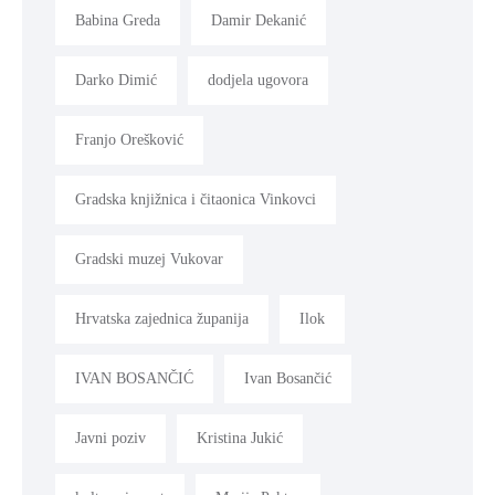
Babina Greda
Damir Dekanić
Darko Dimić
dodjela ugovora
Franjo Orešković
Gradska knjižnica i čitaonica Vinkovci
Gradski muzej Vukovar
Hrvatska zajednica županija
Ilok
IVAN BOSANČIĆ
Ivan Bosančić
Javni poziv
Kristina Jukić