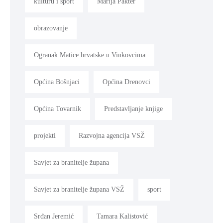
kulturu i sport
Marija Pakter
obrazovanje
Ogranak Matice hrvatske u Vinkovcima
Općina Bošnjaci
Općina Drenovci
Općina Tovarnik
Predstavljanje knjige
projekti
Razvojna agencija VSŽ
Savjet za branitelje župana
Savjet za branitelje župana VSŽ
sport
Srđan Jeremić
Tamara Kalistović