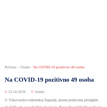
ZAMJENICI
RADNA
DOKUMENTI
DOKUMENTI
SOCIJALNA
ŽUPANA
TIJELA
I
SKRB
UPRAVNA
JAVNOST
PUBLIKACIJE
NACIONALNE
TIJELA
RADA
JAVNA
MANJINE
I
SKUPŠTINE
NABAVA
POVIJEST
SLUŽBE
ANTIKORUPCIJSKO
NOVOSTI
I
POVJERENSTVO
KULTURA
FINANCIJE
VSŽ
OBRAZOVANJE
GOSPODARSTVO
SJEDNICE
MEĐUNARODNA
SKUPŠTINE
Početna
Ostalo
Na COVID-19 pozitivno 49 osoba
POLJOPRIVREDA,
I
ŠUMARSTVO
ŽUPANIJSKA
Na COVID-19 pozitivno 49 osoba
REGIONALNA
I
SKUPŠTINA
SURADNJA
RURALNI
2025.-29.
22.10.2020
Ostalo
RAZVOJ
ŽUPANIJSKA
U Vukovarsko-srijemskoj županiji, prema podacima pristiglim
OBRAZOVANJE
SKUPŠTINA