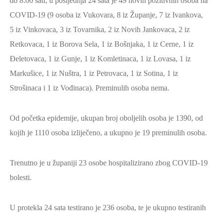
do 8:00 sati, u posljednja 24 sata je 49 novih pozitivnih osoba na
2021.-25.
ZDRAVSTVO
COVID-19 (9 osoba iz Vukovara, 8 iz Županje, 7 iz Ivankova,
I
5 iz Vinkovaca, 3 iz Tovarnika, 2 iz Novih Jankovaca, 2 iz
SOCIJALNA
Retkovaca, 1 iz Borova Sela, 1 iz Bošnjaka, 1 iz Cerne, 1 iz
SKRB
Đeletovaca, 1 iz Gunje, 1 iz Komletinaca, 1 iz Lovasa, 1 iz
MEĐUNARODNA
Markušice, 1 iz Nuštra, 1 iz Petrovaca, 1 iz Sotina, 1 iz
SURADNJA
Strošinaca i 1 iz Vođinaca). Preminulih osoba nema.
I
REGIONALNI
Od početka epidemije, ukupan broj oboljelih osoba je 1390, od
RAZVOJ
kojih je 1110 osoba izliječeno, a ukupno je 19 preminulih osoba.
PROSTORNO
UREĐENJE
Trenutno je u županiji 23 osobe hospitalizirano zbog COVID-19
I
bolesti.
GRADITELJSTVO
PRIRODA
U protekla 24 sata testirano je 236 osoba, te je ukupno testiranih
I