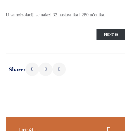
SPORT,
MLADI
U samoizolaciji se nalazi 32 nastavnika i 280 učenika.
I
DEMOGRAFIJA
PRINT 🖨
Share: