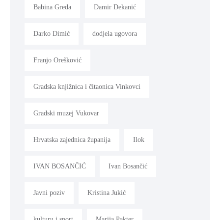
Babina Greda
Damir Dekanić
Darko Dimić
dodjela ugovora
Franjo Orešković
Gradska knjižnica i čitaonica Vinkovci
Gradski muzej Vukovar
Hrvatska zajednica županija
Ilok
IVAN BOSANČIĆ
Ivan Bosančić
Javni poziv
Kristina Jukić
kulturu i sport
Marija Pakter