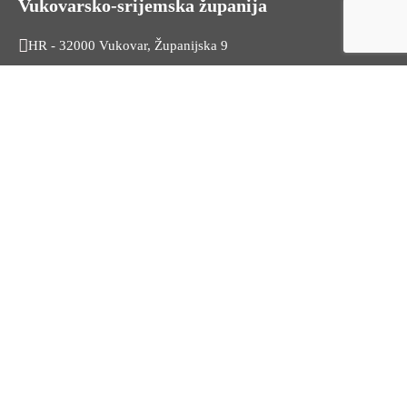
Vukovarsko-srijemska županija
HR - 32000 Vukovar, Županijska 9
Tel. +385 32 454 444
HR - 32100 Vinkovci, Glagoljaška 27
Tel. +385 32 344 111
Radno vrijeme: 7:30 - 15:30
OIB: 74724110709
Korisni linkovi
Odnosi s javnošću
Stambeno zbrinjavanje
Iz Matičnog ureda
Službeni vjesnik
HZZ