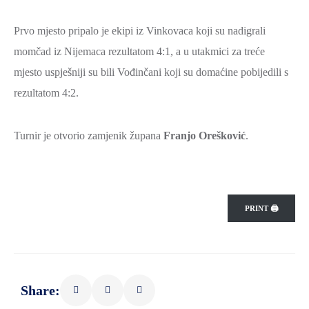
ZAŠTITA
Prvo mjesto pripalo je ekipi iz Vinkovaca koji su nadigrali
OKOLIŠA
momčad iz Nijemaca rezultatom 4:1, a u utakmici za treće
TURIZAM
mjesto uspješniji su bili Vođinčani koji su domaćine pobijedili s
I
rezultatom 4:2.
KULTURA
PROMET
Turnir je otvorio zamjenik župana
Franjo Orešković
.
I
KOMUNIKACIJE
ENERGETIKA
HRVATSKI
PRINT 🖨
BRANITELJI
URED
ŽUPANA
Share:
OSTALO