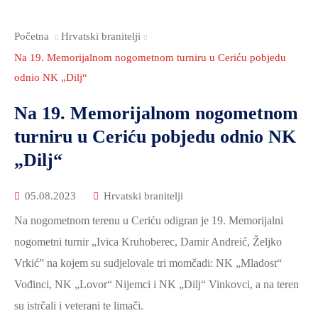
2021.-25.
ZDRAVSTVO
Početna
Hrvatski branitelji
I
SOCIJALNA
Na 19. Memorijalnom nogometnom turniru u Ceriću pobjedu
SKRB
odnio NK „Dilj“
MEĐUNARODNA
Na 19. Memorijalnom nogometnom
SURADNJA
turniru u Ceriću pobjedu odnio NK
I
„Dilj“
REGIONALNI
RAZVOJ
05.08.2023
Hrvatski branitelji
PROSTORNO
Na nogometnom terenu u Ceriću odigran je 19. Memorijalni
UREĐENJE
nogometni turnir „Ivica Kruhoberec, Damir Andreić, Željko
I
Vrkić” na kojem su sudjelovale tri momčadi: NK „Mladost“
GRADITELJSTVO
Vođinci, NK „Lovor“ Nijemci i NK „Dilj“ Vinkovci, a na teren
PRIRODA
su istrčali i veterani te limači.
I