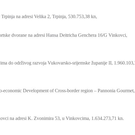
pinja na adresi Velika 2, Trpinja, 530.753,38 kn,
rtske dvorane na adresi Hansa Deitricha Genchera 16/G Vinkovci,
ima do održivog razvoja Vukovarsko-srijemske županije II, 1.960.103
io-economic Development of Cross-border region – Pannonia Gourmet,
vci na adresi K. Zvonimira 53, u Vinkovcima, 1.634.273,71 kn.