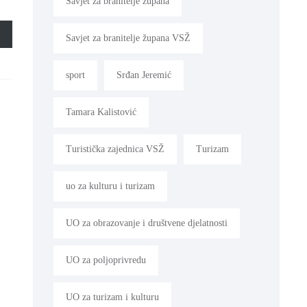
Savjet za branitelje župana
Savjet za branitelje župana VSŽ
sport
Srđan Jeremić
Tamara Kalistović
Turistička zajednica VSŽ
Turizam
uo za kulturu i turizam
UO za obrazovanje i društvene djelatnosti
UO za poljoprivredu
UO za turizam i kulturu