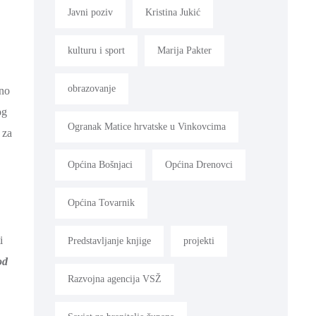
Javni poziv
Kristina Jukić
kulturu i sport
Marija Pakter
obrazovanje
vno
og
Ogranak Matice hrvatske u Vinkovcima
 za
Općina Bošnjaci
Općina Drenovci
,
Općina Tovarnik
i
Predstavljanje knjige
projekti
od
Razvojna agencija VSŽ