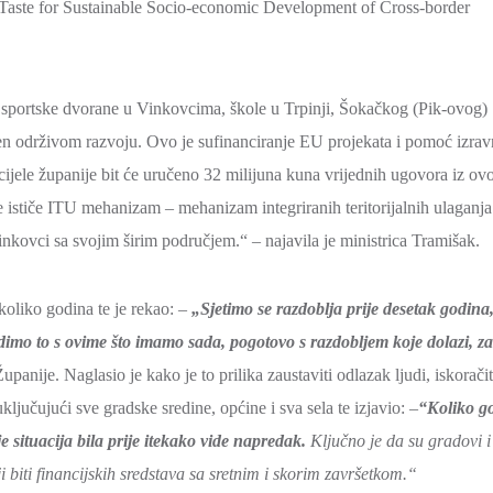
aste for Sustainable Socio-economic Development of Cross-border
 sportske dvorane u Vinkovcima, škole u Trpinji, Šokačkog (Pik-ovog)
en održivom razvoju. Ovo je sufinanciranje EU projekata i pomoć izra
cijele županije bit će uručeno 32 milijuna kuna vrijednih ugovora iz ov
 ističe ITU mehanizam – mehanizam integriranih teritorijalnih ulaganja
inkovci sa svojim širim područjem.“ – najavila je ministrica Tramišak.
oliko godina te je rekao: –
„Sjetimo se razdoblja prije desetak godina
imo to s ovime što imamo sada, pogotovo s razdobljem koje dolazi, za
upanije. Naglasio je kako je to prilika zaustaviti odlazak ljudi, iskoračit
ključujući sve gradske sredine, općine i sva sela te izjavio: –
“Koliko g
je situacija bila prije itekako vide napredak.
Ključno je da su gradovi i
ji biti financijskih sredstava sa sretnim i skorim završetkom.“