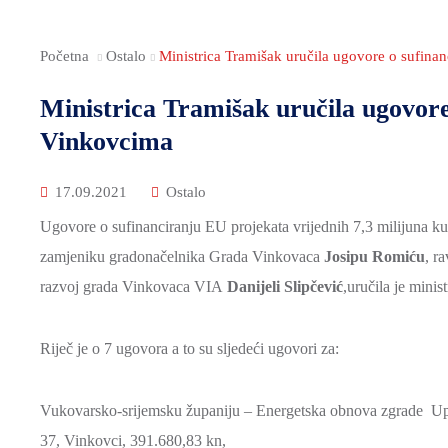
Početna
Ostalo
Ministrica Tramišak uručila ugovore o sufina
Ministrica Tramišak uručila ugovore
Vinkovcima
17.09.2021
Ostalo
Ugovore o sufinanciranju EU projekata vrijednih 7,3 milijuna 
zamjeniku gradonačelnika Grada Vinkovaca
Josipu Romiću
, r
razvoj grada Vinkovaca VIA
Danijeli Slipčević
,uručila je mini
Riječ je o 7 ugovora a to su sljedeći ugovori za:
Vukovarsko-srijemsku županiju – Energetska obnova zgrade Upr
37, Vinkovci, 391.680,83 kn,