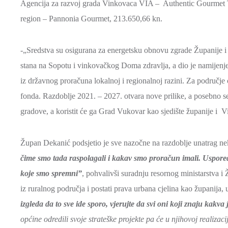
Agencija za razvoj grada Vinkovaca VIA – Authentic Gourmet T
region – Pannonia Gourmet, 213.650,66 kn.
-„Sredstva su osigurana za energetsku obnovu zgrade Županije i
stana na Sopotu i vinkovačkog Doma zdravlja, a dio je namijenj
iz državnog proračuna lokalnoj i regionalnoj razini. Za područje 
fonda. Razdoblje 2021. – 2027. otvara nove prilike, a posebno se
gradove, a koristit će ga Grad Vukovar kao sjedište županije i V
Župan Dekanić podsjetio je sve nazočne na razdoblje unatrag nek
čime smo tada raspolagali i kakav smo proračun imali. Uspored
koje smo spremni”
, pohvalivši suradnju resornog ministarstva i Ž
iz ruralnog područja i postati prava urbana cjelina kao županija, u
izgleda da to sve ide sporo, vjerujte da svi oni koji znaju kakva 
općine odredili svoje strateške projekte pa će u njihovoj realizaci