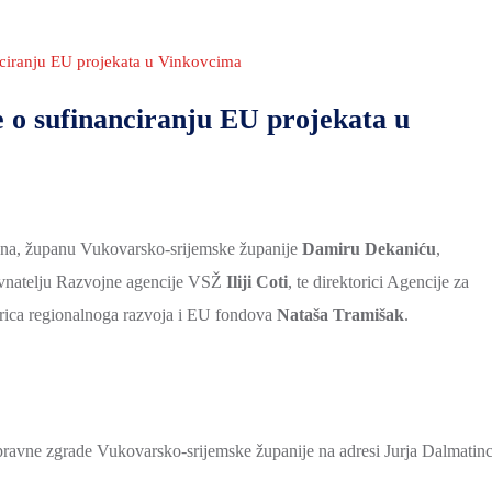
nciranju EU projekata u Vinkovcima
 o sufinanciranju EU projekata u
kuna, županu Vukovarsko-srijemske županije
Damiru Dekaniću
,
avnatelju Razvojne agencije VSŽ
Iliji Coti
, te direktorici Agencije za
strica regionalnoga razvoja i EU fondova
Nataša Tramišak
.
avne zgrade Vukovarsko-srijemske županije na adresi Jurja Dalmatin