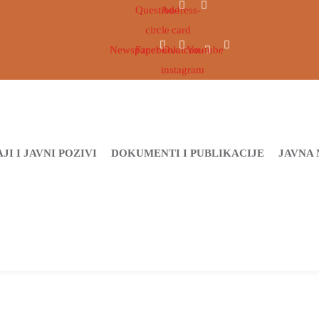
Question-
Address-
circle
card
Newspaper
Facebook
Ovaicon-
Youtube
instagram
JI I JAVNI POZIVI
DOKUMENTI I PUBLIKACIJE
JAVNA 