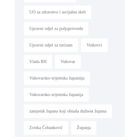
UO za zdravstvo i socijalnu skrb
Upravni odjel za poljoprivredu
Upravni odjel za turizam
Vinkovci
Vlada RH
Vukovar
Vukovarsko-srijemska župainija
Vukovarsko-srijemska županija
zamjenik župana koji obnaša dužnost župana
Zrinka Čobanković
Županja