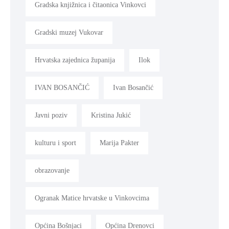
Gradska knjižnica i čitaonica Vinkovci
Gradski muzej Vukovar
Hrvatska zajednica županija
Ilok
IVAN BOSANČIĆ
Ivan Bosančić
Javni poziv
Kristina Jukić
kulturu i sport
Marija Pakter
obrazovanje
Ogranak Matice hrvatske u Vinkovcima
Općina Bošnjaci
Općina Drenovci