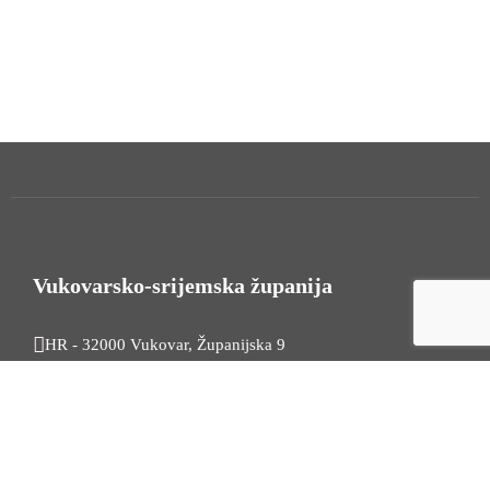
Vukovarsko-srijemska županija
HR - 32000 Vukovar, Županijska 9
Tel. +385 32 454 444
HR - 32100 Vinkovci, Glagoljaška 27
Tel. +385 32 344 111
Radno vrijeme: 7:30 - 15:30