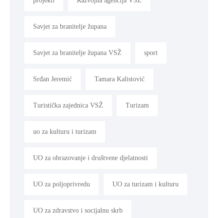
projekti
Razvojna agencija VSŽ
Savjet za branitelje župana
Savjet za branitelje župana VSŽ
sport
Srđan Jeremić
Tamara Kalistović
Turistička zajednica VSŽ
Turizam
uo za kulturu i turizam
UO za obrazovanje i društvene djelatnosti
UO za poljoprivredu
UO za turizam i kulturu
UO za zdravstvo i socijalnu skrb