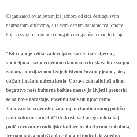
Organizatori ovim putem još jednom od srca čestitaju svim
nagrađenim društvima, ali i svim ostalim sudionicima Smotre
koji su svojim nastupima obogatili ovogodišnju manifestaciju.
“Bilo nam je veliko zadovoljstvo susresti se s djecom,
voditeljima i svim vrijednim članovima društava koji svojim
radom, entuzijazmom i zajedništvom čuvaju pjesmu, ples,
običaje i nošnju našega kraja. Upravo zahvaljujući njima,
bogatstvo naše kulturne baštine nastavlja živjeti i prenositi
se na nove naraštaje. Posebnu zahvalu upućujemo
Vukovarsko-srijemskoj županiji na kontinuiranoj podršci
radu kulturno-umjetničkih društava i programima koji
potiču očuvanje tradicijske kulture među djecom i mladima,
jer nam takva podrška daje dodatni poticaj da zajedno