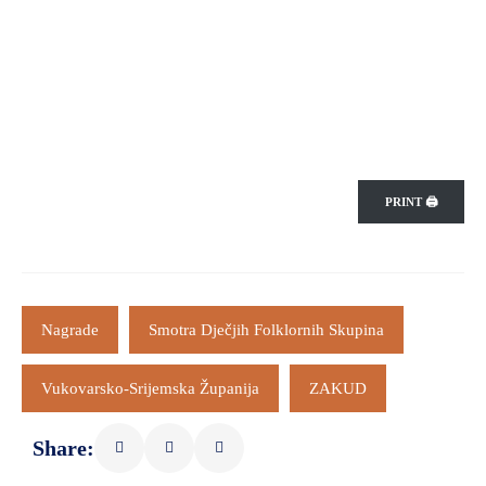
PRINT 🖨
Nagrade
Smotra Dječjih Folklornih Skupina
Vukovarsko-Srijemska Županija
ZAKUD
Share: