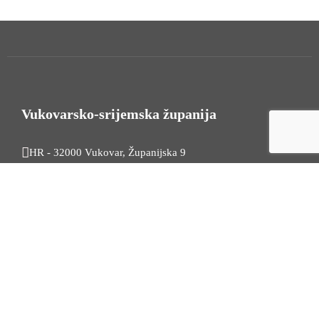
Vukovarsko-srijemska županija
HR - 32000 Vukovar, Županijska 9
Tel. +385 32 454 444
HR - 32100 Vinkovci, Glagoljaška 27
Tel. +385 32 344 111
Radno vrijeme: 7:30 - 15:30
OIB: 74724110709