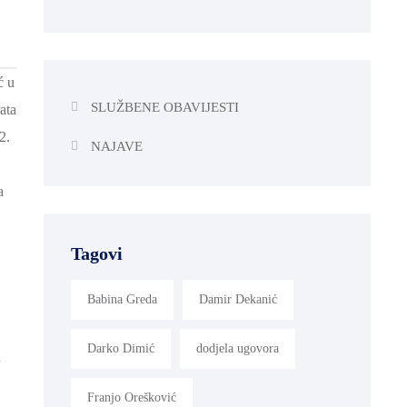
ć u
SLUŽBENE OBAVIJESTI
ata
2.
NAJAVE
a
Tagovi
Babina Greda
Damir Dekanić
Darko Dimić
dodjela ugovora
u
Franjo Orešković