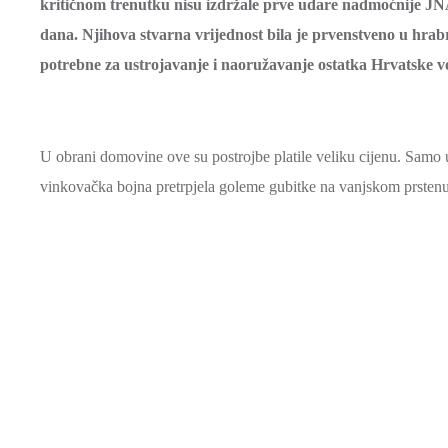
kritičnom trenutku nisu izdržale prve udare nadmoćnije JNA 
dana. Njihova stvarna vrijednost bila je prvenstveno u hrabro
potrebne za ustrojavanje i naoružavanje ostatka Hrvatske v
U obrani domovine ove su postrojbe platile veliku cijenu. Samo u 
vinkovačka bojna pretrpjela goleme gubitke na vanjskom prsten