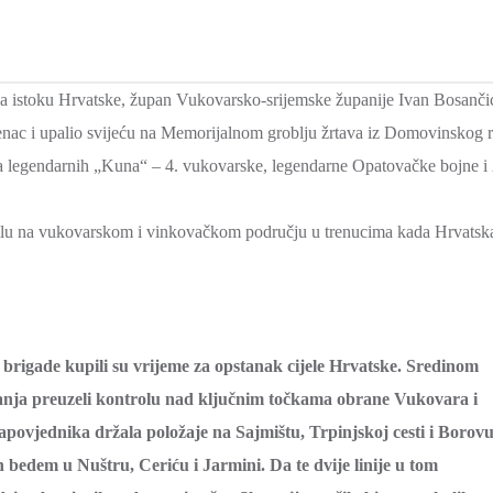
na istoku Hrvatske, župan Vukovarsko-srijemske županije Ivan Bosanči
jenac i upalio svijeću na Memorijalnom groblju žrtava iz Domovinskog r
a legendarnih „Kuna“ – 4. vukovarske, legendarne Opatovačke bojne i 
u silu na vukovarskom i vinkovačkom području u trenucima kada Hrvatsk
e brigade kupili su vrijeme za opstanak cijele Hrvatske. Sredinom
ružanja preuzeli kontrolu nad ključnim točkama obrane Vukovara i
ovjednika držala položaje na Sajmištu, Trpinjskoj cesti i Borov
bedem u Nuštru, Ceriću i Jarmini. Da te dvije linije u tom