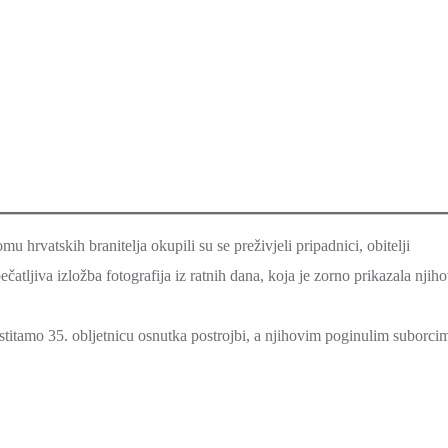
hrvatskih branitelja okupili su se preživjeli pripadnici, obitelji
ečatljiva izložba fotografija iz ratnih dana, koja je zorno prikazala njih
stitamo 35. obljetnicu osnutka postrojbi, a njihovim poginulim suborci