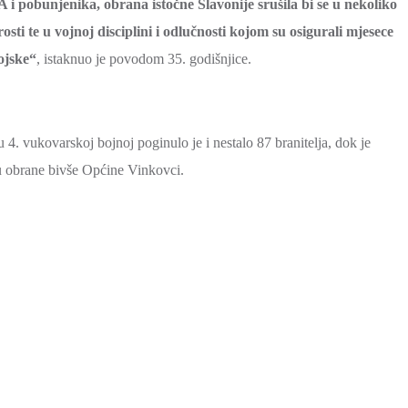
i pobunjenika, obrana istočne Slavonije srušila bi se u nekoliko
sti te u vojnoj disciplini i odlučnosti kojom su osigurali mjesece
ojske“
, istaknuo je povodom 35. godišnjice.
4. vukovarskoj bojnoj poginulo je i nestalo 87 branitelja, dok je
u obrane bivše Općine Vinkovci.