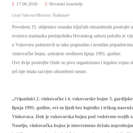
17.06.2026
Hrvatski branitelji
Grad Vukovar/Miroslav Šlafhauzer
Povodom 35. obljetnice osnutka ključnih obrambenih postrojbi 
svojstvu izaslanika predsjednika Hrvatskog sabora položio je vi
u Vukovaru poklonivši se tako poginulim i nestalim pripadnicim
vinkovačke bojne, ustrojene sredinom lipnja 1991. godine.
Ove dvije postrojbe činile su prvu organiziranu i legalnu vojn
još nije imala razvijen obrambeni sustav.
„
P
ripadnici 2. vinkovačke i 4. vukovarske bojne 3. gardijsk
lipnja 1991. godine, ovi su ljudi bez logistike i teškog nao
Vinkovaca. Dok je vukovarska bojna pod vodstvom svojih zap
Naselju, vinkovačka bojna je istovremeno držala neprobojan 