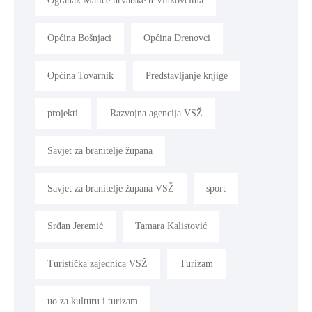
Ogranak Matice hrvatske u Vinkovcima
Općina Bošnjaci
Općina Drenovci
Općina Tovarnik
Predstavljanje knjige
projekti
Razvojna agencija VSŽ
Savjet za branitelje župana
Savjet za branitelje župana VSŽ
sport
Srđan Jeremić
Tamara Kalistović
Turistička zajednica VSŽ
Turizam
uo za kulturu i turizam