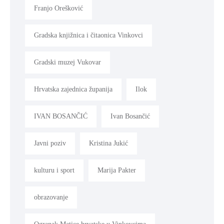
Franjo Orešković
Gradska knjižnica i čitaonica Vinkovci
Gradski muzej Vukovar
Hrvatska zajednica županija
Ilok
IVAN BOSANČIĆ
Ivan Bosančić
Javni poziv
Kristina Jukić
kulturu i sport
Marija Pakter
obrazovanje