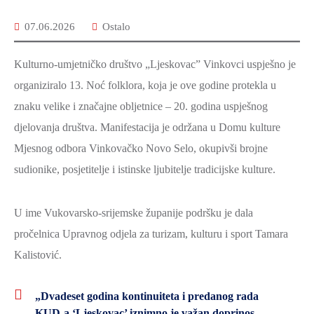
07.06.2026
Ostalo
Kulturno-umjetničko društvo „Ljeskovac” Vinkovci uspješno je
organiziralo 13. Noć folklora, koja je ove godine protekla u
znaku velike i značajne obljetnice – 20. godina uspješnog
djelovanja društva. Manifestacija je održana u Domu kulture
Mjesnog odbora Vinkovačko Novo Selo, okupivši brojne
sudionike, posjetitelje i istinske ljubitelje tradicijske kulture.
U ime Vukovarsko-srijemske županije podršku je dala
pročelnica Upravnog odjela za turizam, kulturu i sport Tamara
Kalistović.
„Dvadeset godina kontinuiteta i predanog rada
KUD-a ‘Ljeskovac’ iznimno je važan doprinos