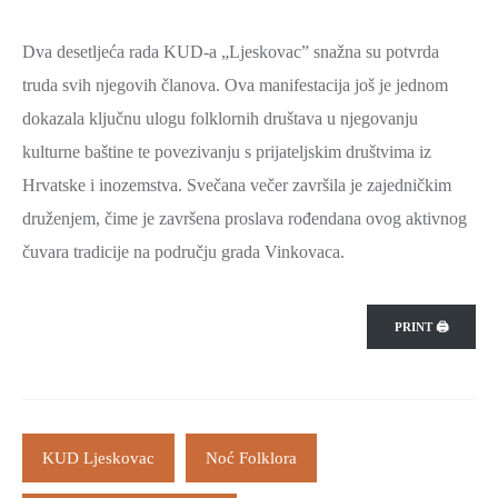
Dva desetljeća rada KUD-a „Ljeskovac” snažna su potvrda
truda svih njegovih članova. Ova manifestacija još je jednom
dokazala ključnu ulogu folklornih društava u njegovanju
kulturne baštine te povezivanju s prijateljskim društvima iz
Hrvatske i inozemstva. Svečana večer završila je zajedničkim
druženjem, čime je završena proslava rođendana ovog aktivnog
čuvara tradicije na području grada Vinkovaca.
PRINT 🖨
KUD Ljeskovac
Noć Folklora