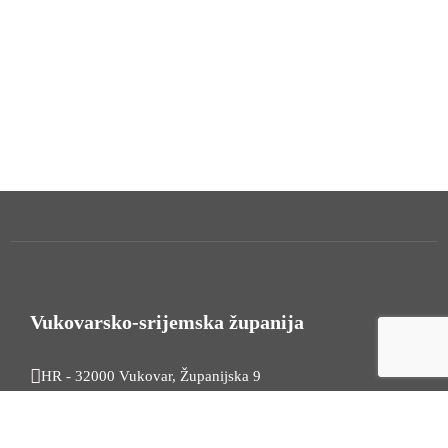
Vukovarsko-srijemska županija
HR - 32000 Vukovar, Županijska 9
Tel. +385 32 454 444
HR - 32100 Vinkovci, Glagoljaška 27