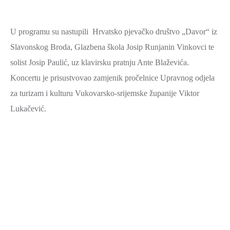
ZAŠTITA
OKOLIŠA
U programu su nastupili Hrvatsko pjevačko društvo „Davor“ iz
TURIZAM
Slavonskog Broda, Glazbena škola Josip Runjanin Vinkovci te
I
solist Josip Paulić, uz klavirsku pratnju Ante Blaževića.
KULTURA
Koncertu je prisustvovao zamjenik pročelnice Upravnog odjela
PROMET
za turizam i kulturu Vukovarsko-srijemske županije Viktor
I
Lukačević.
KOMUNIKACIJE
ENERGETIKA
HRVATSKI
BRANITELJI
URED
ŽUPANA
OSTALO