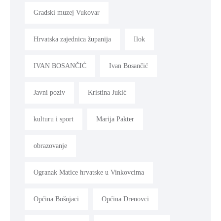
Gradski muzej Vukovar
Hrvatska zajednica županija
Ilok
IVAN BOSANČIĆ
Ivan Bosančić
Javni poziv
Kristina Jukić
kulturu i sport
Marija Pakter
obrazovanje
Ogranak Matice hrvatske u Vinkovcima
Općina Bošnjaci
Općina Drenovci