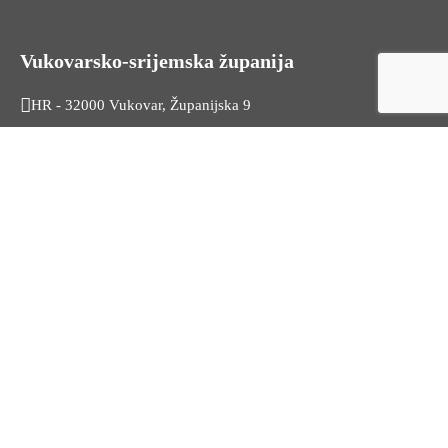
Vukovarsko-srijemska županija
HR - 32000 Vukovar, Županijska 9
Tel. +385 32 454 444
HR - 32100 Vinkovci, Glagoljaška 27
Tel. +385 32 344 111
Radno vrijeme: 7:30 - 15:30
OIB: 74724110709
Korisni linkovi
Odnosi s javnošću
Stambeno zbrinjavanje
Iz Matičnog ureda