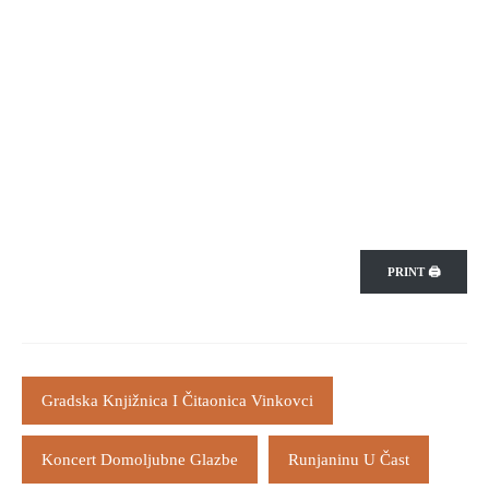
PRINT 🖨
Gradska Knjižnica I Čitaonica Vinkovci
Koncert Domoljubne Glazbe
Runjaninu U Čast