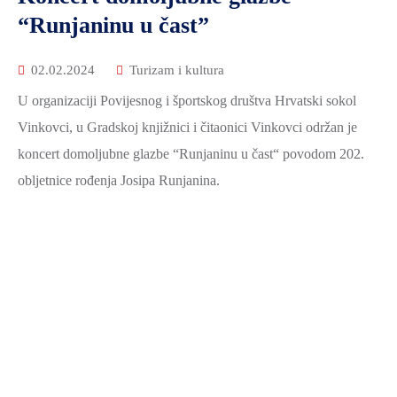
2021.-25.
“Runjaninu u čast”
ZDRAVSTVO
I
02.02.2024
Turizam i kultura
SOCIJALNA
SKRB
U organizaciji Povijesnog i športskog društva Hrvatski sokol
Vinkovci, u Gradskoj knjižnici i čitaonici Vinkovci održan je
MEĐUNARODNA
SURADNJA
koncert domoljubne glazbe “Runjaninu u čast“ povodom 202.
I
obljetnice rođenja Josipa Runjanina.
REGIONALNI
RAZVOJ
PROSTORNO
UREĐENJE
I
GRADITELJSTVO
PRIRODA
I