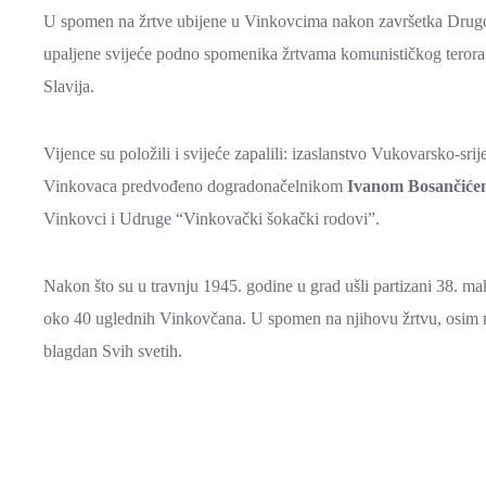
U spomen na žrtve ubijene u Vinkovcima nakon završetka Drugoga
upaljene svijeće podno spomenika žrtvama komunističkog terora
Slavija.
Vijence su položili i svijeće zapalili: izaslanstvo Vukovarsko-
Vinkovaca predvođeno dogradonačelnikom
Ivanom Bosančiće
Vinkovci i Udruge “Vinkovački šokački rodovi”.
Nakon što su u travnju 1945. godine u grad ušli partizani 38. m
oko 40 uglednih Vinkovčana. U spomen na njihovu žrtvu, osim na o
blagdan Svih svetih.