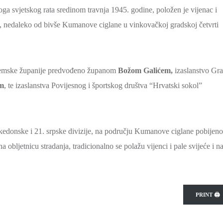
 svjetskog rata sredinom travnja 1945. godine, položen je vijenac i
, nedaleko od bivše Kumanove ciglane u vinkovačkoj gradskoj četvrti
srijemske županije predvođeno županom
Božom Galićem,
izaslanstvo Gr
m
, te izaslanstva Povijesnog i športskog društva “Hrvatski sokol”
akedonske i 21. srpske divizije, na području Kumanove ciglane pobijeno
bljetnicu stradanja, tradicionalno se polažu vijenci i pale svijeće i n
PRINT 🖨