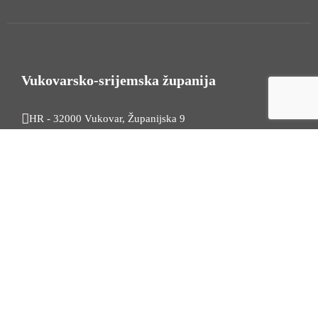
Vukovarsko-srijemska županija
HR - 32000 Vukovar, Županijska 9
Tel. +385 32 454 444
HR - 32100 Vinkovci, Glagoljaška 27
Tel. +385 32 344 111
Radno vrijeme: 7:30 - 15:30
OIB: 74724110709
Korisni linkovi