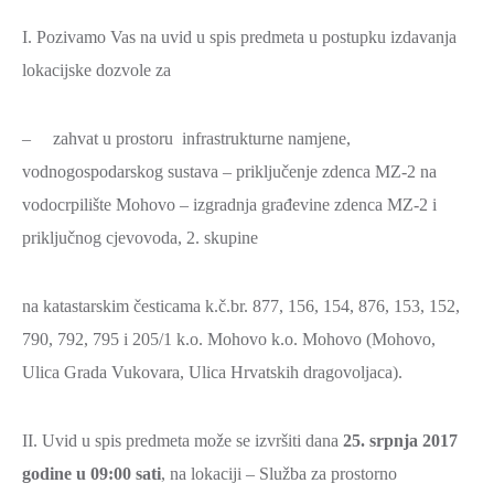
I. Pozivamo Vas na uvid u spis predmeta u postupku izdavanja
lokacijske dozvole za
– zahvat u prostoru infrastrukturne namjene,
vodnogospodarskog sustava – priključenje zdenca MZ-2 na
vodocrpilište Mohovo – izgradnja građevine zdenca MZ-2 i
priključnog cjevovoda, 2. skupine
na katastarskim česticama k.č.br. 877, 156, 154, 876, 153, 152,
790, 792, 795 i 205/1 k.o. Mohovo k.o. Mohovo (Mohovo,
Ulica Grada Vukovara, Ulica Hrvatskih dragovoljaca).
II. Uvid u spis predmeta može se izvršiti dana
25. srpnja 2017
godine u 09:00
sati
, na lokaciji – Služba za prostorno