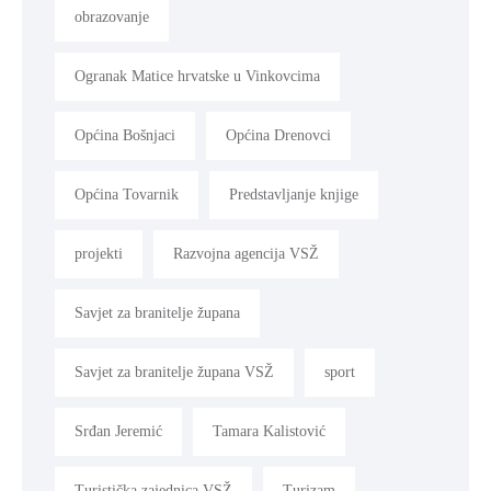
obrazovanje
Ogranak Matice hrvatske u Vinkovcima
Općina Bošnjaci
Općina Drenovci
Općina Tovarnik
Predstavljanje knjige
projekti
Razvojna agencija VSŽ
Savjet za branitelje župana
Savjet za branitelje župana VSŽ
sport
Srđan Jeremić
Tamara Kalistović
Turistička zajednica VSŽ
Turizam