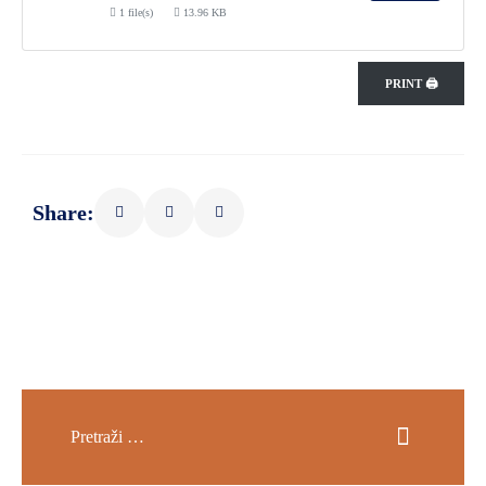
1 file(s)
13.96 KB
PRINT 🖨
Share: