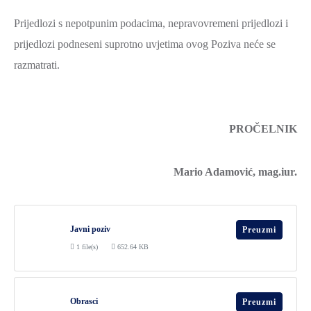
Prijedlozi s nepotpunim podacima, nepravovremeni prijedlozi i
prijedlozi podneseni suprotno uvjetima ovog Poziva neće se
razmatrati.
PROČELNIK
Mario Adamović, mag.iur.
Javni poziv
Preuzmi
1 file(s)
652.64 KB
Obrasci
Preuzmi