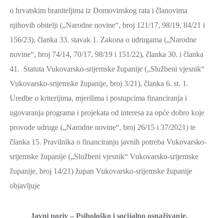
o hrvatskim braniteljima iz Domovinskog rata i članovima
njihovih obitelji („Narodne novine“, broj 121/17, 98/19, 84/21 i
156/23), članka 33. stavak 1. Zakona o udrugama („Narodne
novine“, broj 74/14, 70/17, 98/19 i 151/22), članka 30. i članka
41. Statuta Vukovarsko-srijemske županije („Službeni vjesnik“
Vukovarsko-srijemske županije, broj 3/21), članka 6. st. 1.
Uredbe o kriterijima, mjerilima i postupcima financiranja i
ugovaranja programa i projekata od interesa za opće dobro koje
provode udruge („Narodne novine“, broj 26/15 i 37/2021) te
članka 15. Pravilnika o financiranju javnih potreba Vukovarsko-
srijemske županije („Službeni vjesnik“ Vukovarsko-srijemske
županije, broj 14/21) župan Vukovarsko-srijemske županije
objavljuje
Javni poziv – Psihološko i socijalno osnaživanje,