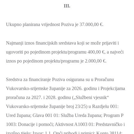
III.
Ukupno planirana vrijednost Poziva je 37.000,00 €.
Najmanji iznos financijskih sredstava koji se može prijaviti i
ugovoriti po pojedinom projektu/programu 400,00 €, a najveći
iznos po pojedinom projektu/programu je 2.000,00 €.
Sredstva za financiranje Poziva osigurana su u Proračunu
Vukovarsko-srijemske županije za 2026. godinu i Projekcijama
proračuna za 2027. i 2028. godinu („Službeni vjesnik“
Vukovarsko-srijemske županije broj 23/25) u Razdjelu 001:
Ured župana; Glava 001 01: Služba Ureda župana; Program P
1003: Donacije i pomoći; Aktivnost A1003 01: Predstavničko i
izvršno tijelo; Izvor: 1.1. Opći prihodi i primici; Konto 38114: