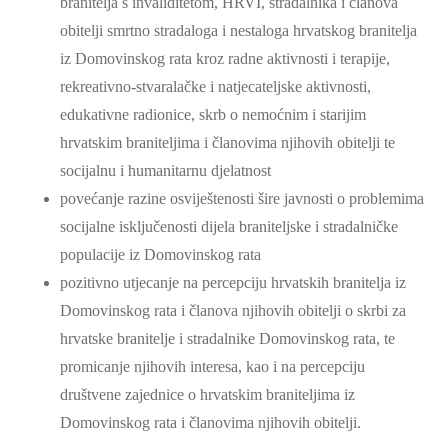
branitelja s invaliditetom, HRVI, stradalnika i članova
obitelji smrtno stradaloga i nestaloga hrvatskog branitelja
iz Domovinskog rata kroz radne aktivnosti i terapije,
rekreativno-stvaralačke i natjecateljske aktivnosti,
edukativne radionice, skrb o nemoćnim i starijim
hrvatskim braniteljima i članovima njihovih obitelji te
socijalnu i humanitarnu djelatnost
povećanje razine osviještenosti šire javnosti o problemima
socijalne isključenosti dijela braniteljske i stradalničke
populacije iz Domovinskog rata
pozitivno utjecanje na percepciju hrvatskih branitelja iz
Domovinskog rata i članova njihovih obitelji o skrbi za
hrvatske branitelje i stradalnike Domovinskog rata, te
promicanje njihovih interesa, kao i na percepciju
društvene zajednice o hrvatskim braniteljima iz
Domovinskog rata i članovima njihovih obitelji.