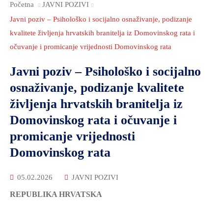
Početna
JAVNI POZIVI
ZAŠTITA
Javni poziv – Psihološko i socijalno osnaživanje, podizanje
OKOLIŠA
kvalitete življenja hrvatskih branitelja iz Domovinskog rata i
TURIZAM
očuvanje i promicanje vrijednosti Domovinskog rata
I
Javni poziv – Psihološko i socijalno
KULTURA
osnaživanje, podizanje kvalitete
PROMET
I
življenja hrvatskih branitelja iz
KOMUNIKACIJE
Domovinskog rata i očuvanje i
ENERGETIKA
promicanje vrijednosti
Domovinskog rata
HRVATSKI
BRANITELJI
05.02.2026
JAVNI POZIVI
URED
REPUBLIKA HRVATSKA
ŽUPANA
OSTALO