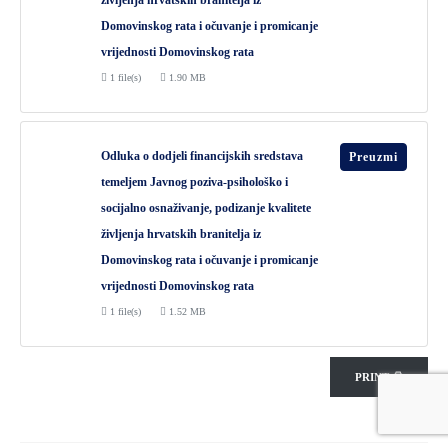
življenja hrvatskih branitelja iz
Domovinskog rata i očuvanje i promicanje
vrijednosti Domovinskog rata
1 file(s)
1.90 MB
Odluka o dodjeli financijskih sredstava
Preuzmi
temeljem Javnog poziva-psihološko i
socijalno osnaživanje, podizanje kvalitete
življenja hrvatskih branitelja iz
Domovinskog rata i očuvanje i promicanje
vrijednosti Domovinskog rata
1 file(s)
1.52 MB
PRINT 🖨