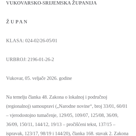
VUKOVARSKO-SRIJEMSKA ŽUPANIJA
SPORT,
MLADI
Ž U P A N
I
DEMOGRAFIJA
KLASA: 024-02/26-05/01
URBROJ: 2196-01-26-2
Vukovar, 05. veljače 2026. godine
Na temelju članka 48. Zakona o lokalnoj i područnoj
(regionalnoj) samoupravi („Narodne novine“, broj 33/01, 60/01
– vjerodostojno tumačenje, 129/05, 109/07, 125/08, 36/09,
36/09, 150/11, 144/12, 19/13 – pročišćeni tekst, 137/15 –
ispravak, 123/17, 98/19 i 144/20), članka 168. stavak 2. Zakona