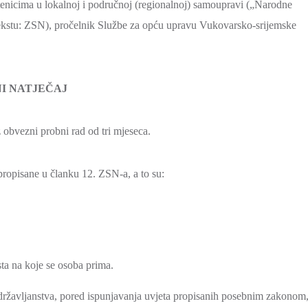
tenicima u lokalnoj i područnoj (regionalnoj) samoupravi („Narodne
 tekstu: ZSN), pročelnik Službe za opću upravu Vukovarsko-srijemske
I NATJEČAJ
 obvezni probni rad od tri mjeseca.
propisane u članku 12. ZSN-a, a to su:
ta na koje se osoba prima.
z državljanstva, pored ispunjavanja uvjeta propisanih posebnim zakonom