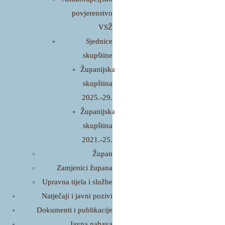
povjerenstvo
VSŽ
Sjednice
skupštine
Županijska
skupština
2025.-29.
Županijska
skupština
2021.-25.
Župan
Zamjenici župana
Upravna tijela i službe
Natječaji i javni pozivi
Dokumenti i publikacije
Javna nabava