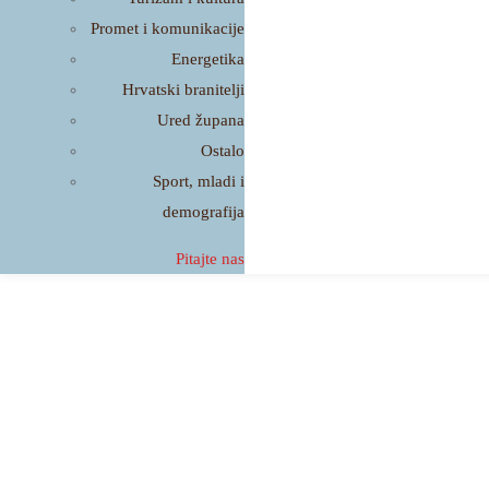
Promet i komunikacije
Energetika
Hrvatski branitelji
Ured župana
Ostalo
Sport, mladi i
demografija
Pitajte nas