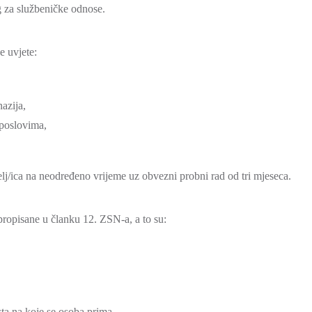
g za službeničke odnose.
e uvjete:
azija,
 poslovima,
telj/ica na neodređeno vrijeme uz obvezni probni rad od tri mjeseca.
propisane u članku 12. ZSN-a, a to su:
ta na koje se osoba prima.