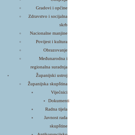
Gradovi i općine
Zdravstvo i socijalna
skrb
Nacionalne manjine
Povijest i kultura
Obrazovanje
Međunarodna i
regionalna suradnja
Županijski ustroj
Županijska skupština
Vijećnici
Dokumenti
Radna tijela
Javnost rada
skupštine
Antikorupcijsko