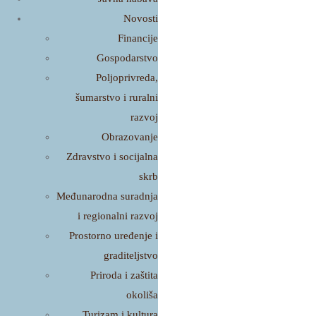
Novosti
Financije
Gospodarstvo
Poljoprivreda,
šumarstvo i ruralni
razvoj
Obrazovanje
Zdravstvo i socijalna
skrb
Međunarodna suradnja
i regionalni razvoj
Prostorno uređenje i
graditeljstvo
Priroda i zaštita
okoliša
Turizam i kultura