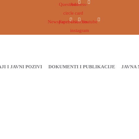
Question-
Address-
circle
card
Newspaper
Facebook
Ovaicon-
Youtube
instagram
JI I JAVNI POZIVI
DOKUMENTI I PUBLIKACIJE
JAVNA 