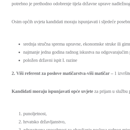
potrebno je prethodno odobrenje tijela državne uprave nadležno
Osim općih uvjeta kandidati moraju ispunjavati i sljedeće posebn
srednja stručna sprema upravne, ekonomske struke ili gimn
najmanje jedna godina radnog iskustva na odgovarajućim
položen državni ispit I. razine
2.
Viši referent za poslove matičarstva-viši matičar –
1 izvrši
Kandidati moraju ispunjavati opće uvjete
za prijam u službu 
punoljetnost,
hrvatsko državljanstvo,
zdravstvena sposobnost za obavljanje poslova radnog mjes