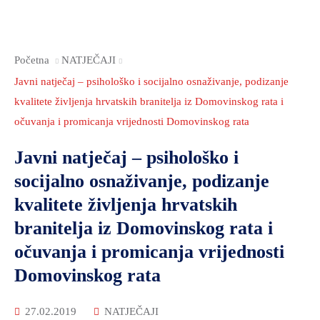
OKOLIŠA
TURIZAM
Početna
NATJEČAJI
I
Javni natječaj – psihološko i socijalno osnaživanje, podizanje
KULTURA
kvalitete življenja hrvatskih branitelja iz Domovinskog rata i
PROMET
očuvanja i promicanja vrijednosti Domovinskog rata
I
KOMUNIKACIJE
Javni natječaj – psihološko i
socijalno osnaživanje, podizanje
ENERGETIKA
kvalitete življenja hrvatskih
HRVATSKI
BRANITELJI
branitelja iz Domovinskog rata i
očuvanja i promicanja vrijednosti
URED
ŽUPANA
Domovinskog rata
OSTALO
27.02.2019
NATJEČAJI
SPORT,