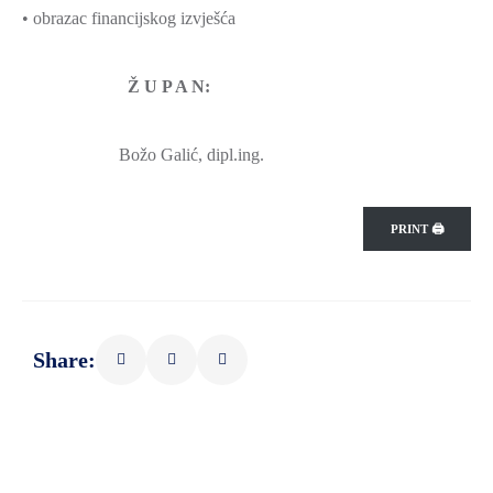
• obrazac financijskog izvješća
Ž U P A N:
Božo Galić, dipl.ing.
PRINT 🖨
Share: