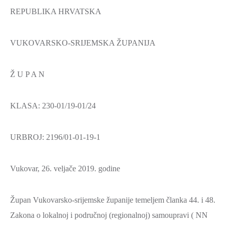
REPUBLIKA HRVATSKA
MLADI
I
DEMOGRAFIJA
VUKOVARSKO-SRIJEMSKA ŽUPANIJA
Ž U P A N
KLASA: 230-01/19-01/24
URBROJ: 2196/01-01-19-1
Vukovar, 26. veljače 2019. godine
Župan Vukovarsko-srijemske županije temeljem članka 44. i 48.
Zakona o lokalnoj i područnoj (regionalnoj) samoupravi ( NN