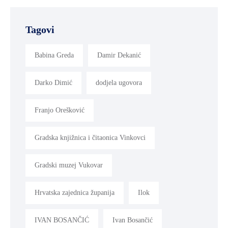
Tagovi
Babina Greda
Damir Dekanić
Darko Dimić
dodjela ugovora
Franjo Orešković
Gradska knjižnica i čitaonica Vinkovci
Gradski muzej Vukovar
Hrvatska zajednica županija
Ilok
IVAN BOSANČIĆ
Ivan Bosančić