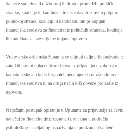
da neće sudjelovati u izbornoj ili drugoj promidžbi političke
stranke, koalicije ili kandidata, te neće davati izravnu potporu
političkoj stranci, koaliciji ili kandidatu, niti prikupljati
financijska sredstva za financiranje političkih stranaka, koalicija
ili kandidata za sve vrijeme trajanja ugovora.
Vukovarsko-srijemska županija će ukinuti daljnje financiranje te
zatražiti povrat uplaćenih sredstava uz pripadajuću zakonsku
kamatu u slučaju kada Prijavitelj nenamjenski utroši odobrena
financijska sredstva ili na drugi način krši obveze proizašle iz
ugovora.
Natječajni postupak opisan je u Uputama za prijavitelje za Javni
natječaj za financiranje programa i projekata u području
psihološkog i socijalnog osnaživanja te podizanje kvalitete