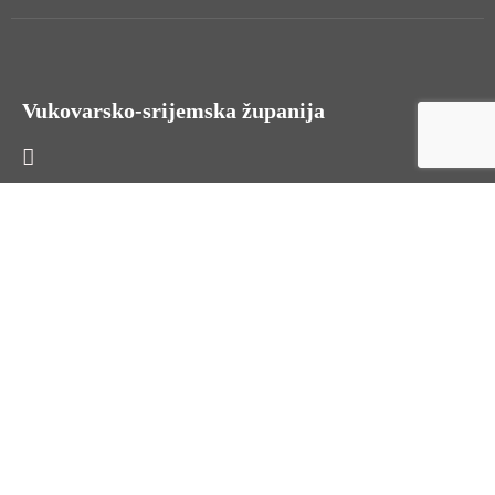
Vukovarsko-srijemska županija
HR - 32000 Vukovar, Županijska 9
Tel. +385 32 454 444
HR - 32100 Vinkovci, Glagoljaška 27
Tel. +385 32 344 111
Radno vrijeme: 7:30 - 15:30