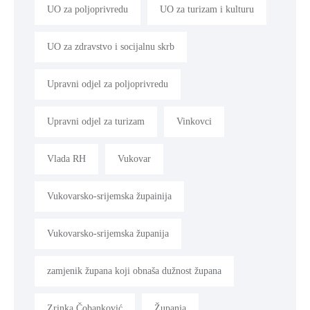
UO za poljoprivredu
UO za turizam i kulturu
UO za zdravstvo i socijalnu skrb
Upravni odjel za poljoprivredu
Upravni odjel za turizam
Vinkovci
Vlada RH
Vukovar
Vukovarsko-srijemska župainija
Vukovarsko-srijemska županija
zamjenik župana koji obnaša dužnost župana
Zrinka Čobanković
Županja