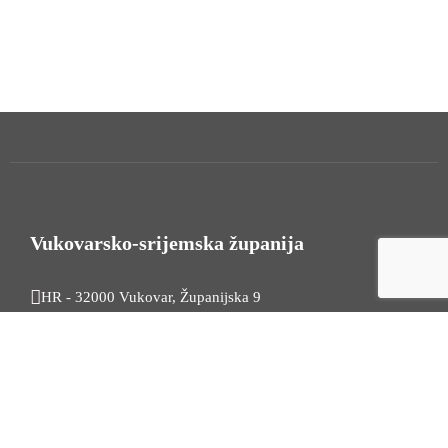
Vukovarsko-srijemska županija
HR - 32000 Vukovar, Županijska 9
Tel. +385 32 454 444
HR - 32100 Vinkovci, Glagoljaška 27
Tel. +385 32 344 111
Radno vrijeme: 7:30 - 15:30