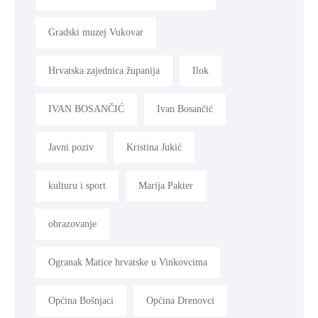
Gradski muzej Vukovar
Hrvatska zajednica županija
Ilok
IVAN BOSANČIĆ
Ivan Bosančić
Javni poziv
Kristina Jukić
kulturu i sport
Marija Pakter
obrazovanje
Ogranak Matice hrvatske u Vinkovcima
Općina Bošnjaci
Općina Drenovci