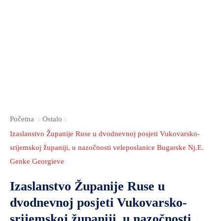
2021.-25.
ZDRAVSTVO
I
SOCIJALNA
SKRB
MEĐUNARODNA
SURADNJA
I
REGIONALNI
Početna
Ostalo
RAZVOJ
Izaslanstvo Županije Ruse u dvodnevnoj posjeti Vukovarsko-
PROSTORNO
srijemskoj županiji, u nazočnosti veleposlanice Bugarske Nj.E.
UREĐENJE
Genke Georgieve
I
Izaslanstvo Županije Ruse u
GRADITELJSTVO
dvodnevnoj posjeti Vukovarsko-
PRIRODA
srijemskoj županiji, u nazočnosti
I