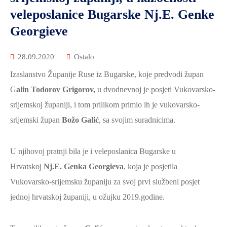
ZAŠTITA
veleposlanice Bugarske Nj.E. Genke
OKOLIŠA
Georgieve
TURIZAM
28.09.2020
I
Ostalo
KULTURA
Izaslanstvo Županije Ruse iz Bugarske, koje predvodi župan
G
alin Todorov Grigorov,
PROMET
u dvodnevnoj je posjeti Vukovarsko-
I
srijemskoj županiji, i tom prilikom primio ih je vukovarsko-
KOMUNIKACIJE
srijemski župan
Božo Galić
, sa svojim suradnicima.
ENERGETIKA
U njihovoj pratnji bila je i veleposlanica Bugarske u
HRVATSKI
Hrvatskoj
Nj.E.
Genka Georgieva
, koja je posjetila
BRANITELJI
Vukovarsko-srijemsku županiju za svoj prvi službeni posjet
URED
jednoj hrvatskoj županiji, u ožujku 2019.godine.
ŽUPANA
OSTALO