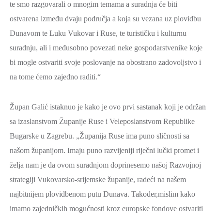
te smo razgovarali o mnogim temama a suradnja će biti
ostvarena između dvaju područja a koja su vezana uz plovidbu
Dunavom te Luku Vukovar i Ruse, te turističku i kulturnu
suradnju, ali i međusobno povezati neke gospodarstvenike koje
bi mogle ostvariti svoje poslovanje na obostrano zadovoljstvo i
na tome ćemo zajedno raditi.“
Župan Galić istaknuo je kako je ovo prvi sastanak koji je održan
sa izaslanstvom Županije Ruse i Veleposlanstvom Republike
Bugarske u Zagrebu. „Županija Ruse ima puno sličnosti sa
našom županijom. Imaju puno razvijeniji riječni lučki promet i
želja nam je da ovom suradnjom doprinesemo našoj Razvojnoj
strategiji Vukovarsko-srijemske županije, radeći na našem
najbitnijem plovidbenom putu Dunava. Također,mislim kako
imamo zajedničkih mogućnosti kroz europske fondove ostvariti