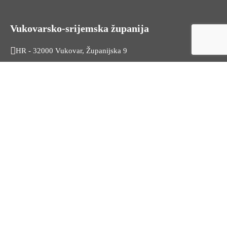
Vukovarsko-srijemska županija
HR - 32000 Vukovar, Županijska 9
Tel. +385 32 454 444
HR - 32100 Vinkovci, Glagoljaška 27
Tel. +385 32 344 111
Radno vrijeme: 7:30 - 15:30
OIB: 74724110709
Korisni linkovi
Odnosi s javnošću
Stambeno zbrinjavanje
Iz Matičnog ureda