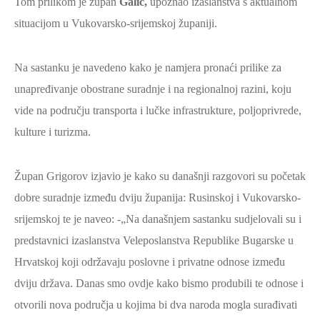
Tom prilikom je župan
Galić,
upoznao izaslanstva s aktualnom
SPORT,
situacijom u Vukovarsko-srijemskoj županiji.
MLADI
I
Na sastanku je navedeno kako je namjera pronaći prilike za
DEMOGRAFIJA
unapređivanje obostrane suradnje i na regionalnoj razini, koju
vide na području transporta i lučke infrastrukture, poljoprivrede,
kulture i turizma.
Župan Grigorov izjavio je kako su današnji razgovori su početak
dobre suradnje između dviju županija: Rusinskoj i Vukovarsko-
srijemskoj te je naveo: -„Na današnjem sastanku sudjelovali su i
predstavnici izaslanstva Veleposlanstva Republike Bugarske u
Hrvatskoj koji održavaju poslovne i privatne odnose između
dviju država. Danas smo ovdje kako bismo produbili te odnose i
otvorili nova područja u kojima bi dva naroda mogla surađivati