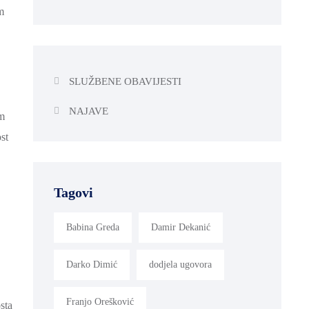
m
SLUŽBENE OBAVIJESTI
NAJAVE
om
st
Tagovi
Babina Greda
Damir Dekanić
Darko Dimić
dodjela ugovora
Franjo Orešković
sta