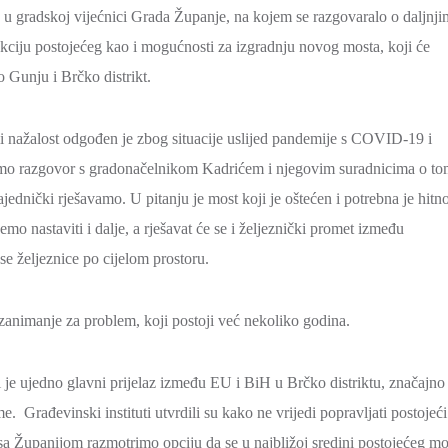
 u gradskoj vijećnici Grada Županje, na kojem se razgovaralo o daljnji
ukciju postojećeg kao i mogućnosti za izgradnju novog mosta, koji će
Gunju i Brčko distrikt.
ali nažalost odgođen je zbog situacije uslijed pandemije s COVID-19 i
jamo razgovor s gradonačelnikom Kadrićem i njegovim suradnicima o t
ednički rješavamo. U pitanju je most koji je oštećen i potrebna je hitno
o nastaviti i dalje, a rješavat će se i željeznički promet između
e željeznice po cijelom prostoru.
zanimanje za problem, koji postoji već nekoliko godina.
i je ujedno glavni prijelaz između EU i BiH u Brčko distriktu, značajno
e. Građevinski instituti utvrdili su kako ne vrijedi popravljati postojeći
a sa Županijom razmotrimo opciju da se u najbližoj sredini postojećeg mo