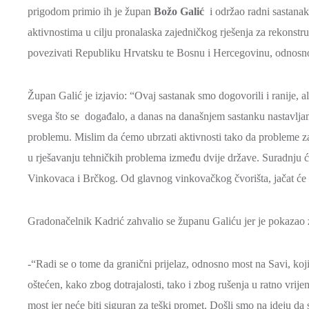
prigodom primio ih je župan
Božo Galić
i održao radni sastanak
aktivnostima u cilju pronalaska zajedničkog rješenja za rekonstr
povezivati Republiku Hrvatsku te Bosnu i Hercegovinu, odnosno 
Župan Galić je izjavio: “Ovaj sastanak smo dogovorili i ranije, 
svega što se događalo, a danas na današnjem sastanku nastavl
problemu. Mislim da ćemo ubrzati aktivnosti tako da probleme zaj
u rješavanju tehničkih problema između dvije države. Suradnju ćem
Vinkovaca i Brčkog. Od glavnog vinkovačkog čvorišta, jačat će s
Gradonačelnik Kadrić zahvalio se županu Galiću jer je pokazao 
-“Radi se o tome da granični prijelaz, odnosno most na Savi, koj
oštećen, kako zbog dotrajalosti, tako i zbog rušenja u ratno vrijem
most jer neće biti siguran za teški promet. Došli smo na ideju d