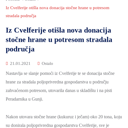
2021.-25.
ZDRAVSTVO
Iz Cvelferije otišla nova donacija stočne hrane u potresom
I
stradala područja
SOCIJALNA
Iz Cvelferije otišla nova donacija
SKRB
stočne hrane u potresom stradala
MEĐUNARODNA
područja
SURADNJA
I
21.01.2021
Ostalo
REGIONALNI
Nastavlja se slanje pomoći iz Cvelferije te se donacija stočne
RAZVOJ
hrane za stradala poljoprivredna gospodarstva u području
PROSTORNO
zahvaćenom potresom, utovarila danas u skladištu i na pisti
UREĐENJE
Peradarnika u Gunji.
I
GRADITELJSTVO
Nakon utovara stočne hrane (kukuruz i ječam) oko 20 tona, koju
PRIRODA
su donirala poljoprivredna gospodarstva Cvelferije, sve je
I