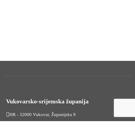
Vukovarsko-srijemska županija
HR - 32000 Vukovar, Županijska 9
Tel. +385 32 454 444
HR - 32100 Vinkovci, Glagoljaška 27