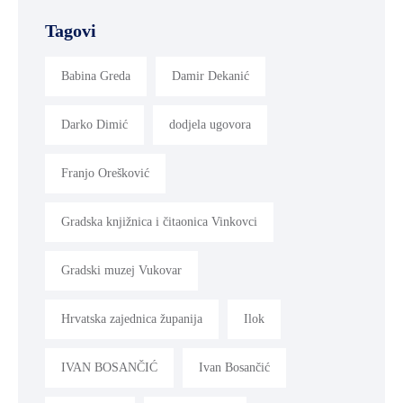
Tagovi
Babina Greda
Damir Dekanić
Darko Dimić
dodjela ugovora
Franjo Orešković
Gradska knjižnica i čitaonica Vinkovci
Gradski muzej Vukovar
Hrvatska zajednica županija
Ilok
IVAN BOSANČIĆ
Ivan Bosančić