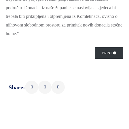
SPORT,
području. Donacija iz naše županije se nastavlja a sljedeća bi
MLADI
trebala biti prikupljena i otpremljena iz Komletinaca, ovisno o
I
njihovom slobodnom prostoru za primitak novih donacija stočne
DEMOGRAFIJA
hrane.“
PRINT 🖨
Share: