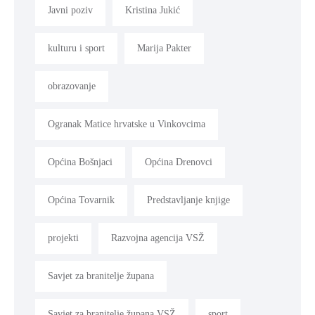
Javni poziv
Kristina Jukić
kulturu i sport
Marija Pakter
obrazovanje
Ogranak Matice hrvatske u Vinkovcima
Općina Bošnjaci
Općina Drenovci
Općina Tovarnik
Predstavljanje knjige
projekti
Razvojna agencija VSŽ
Savjet za branitelje župana
Savjet za branitelje župana VSŽ
sport