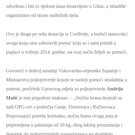
odveženo i biti će tijekom dana dostavljeno u Glinu, u skladište
ZAŠTITA
OKOLIŠA
organizirano od strane nadležnih tijela.
TURIZAM
Ovo je druga po redu donacija iz Cvelferije, a budući stanovnici
I
KULTURA
ovoga kraja nisu zaboravili pomoć koju su i sami primili u
poplavi u svibnju 2014. godine, na ovaj način željeli su pomoći.
PROMET
I
KOMUNIKACIJE
Govoreći o dobroj suradnji Vukovarsko-srijemske županije i
Ministarstva poljoprivrede kojom se nastoji pomoći stradalima u
ENERGETIKA
potresu, pročelnik Upravnog odjela za poljoprivredu
Andrija
HRVATSKI
Matić
je tom prigodom istaknuo: – „Stočnu hranu donirali su
BRANITELJI
naši OPG-ovi s područja Gunje, Drenovaca i Račinovaca.
URED
Prepoznajući potrebe korisnika, stočna hrana ovoga puta je
ŽUPANA
pripremljena u pakiranju od 50 kg, zbog lakšeg preuzimanja i
OSTALO
dopreme do poljoprivrednih gospodarstava na stradalom