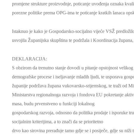
promjene strukture proizvodnje, poticanje uvođenja oznaka kvalit
porezne politike prema OPG-ima te poticanje kratkih lanaca ops
Istaknuo je kako je Gospodarsko-socijalno vijeće VSŽ predložil
usvojila Županijska skupština te podržala i Koordinacija župana
DEKLARACIJA:
S obzirom da trenutno stanje dovodi u pitanje opstojnost velikog
demografske procese i iseljavanje mladih ljudi, te usporava go
županije podržava župana vukovarsko-srijemskog, te traži od Min
Ministarstva regionalnoga razvoja i fondova EU pokretanje aktivn
masa, budu prvenstveno u funkciji lokalnog
gospodarskog razvoja, odnosno da politika prodaje i isporuke 
socijalnim kriterijima, a to znači da se prioritetno
drvo kao sirovina prerađuje tamo gdje se i posiječe, gdje su niži 