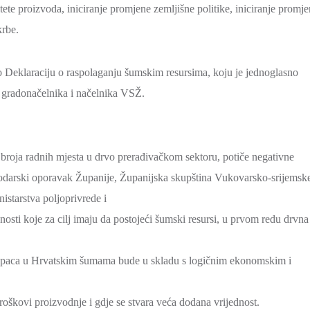
ete proizvoda, iniciranje promjene zemljišne politike, iniciranje promj
krbe.
o Deklaraciju o raspolaganju šumskim resursima, koju je jednoglasno
, gradonačelnika i načelnika VSŽ.
 broja radnih mjesta u drvo prerađivačkom sektoru, potiče negativne
spodarski oporavak Županije, Županijska skupština Vukovarsko-srijemsk
istarstva poljoprivrede i
osti koje za cilj imaju da postojeći šumski resursi, u prvom redu drvna
trupaca u Hrvatskim šumama bude u skladu s logičnim ekonomskim i
troškovi proizvodnje i gdje se stvara veća dodana vrijednost.