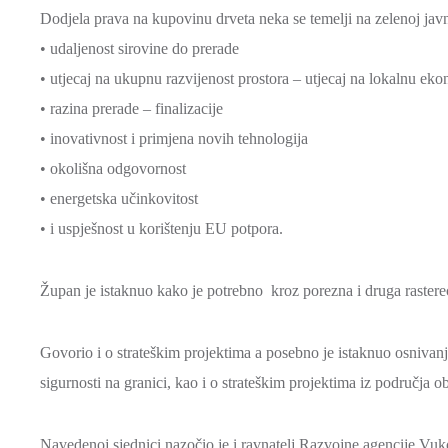
Dodjela prava na kupovinu drveta neka se temelji na zelenoj javno
• udaljenost sirovine do prerade
• utjecaj na ukupnu razvijenost prostora – utjecaj na lokalnu ek
• razina prerade – finalizacije
• inovativnost i primjena novih tehnologija
• okolišna odgovornost
• energetska učinkovitost
• i uspješnost u korištenju EU potpora.
Župan je istaknuo kako je potrebno kroz porezna i druga rastere
Govorio i o strateškim projektima a posebno je istaknuo osnivanj
sigurnosti na granici, kao i o strateškim projektima iz područja o
Navedenoj sjednici nazočio je i ravnatelj Razvojne agencije Vu