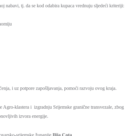
j nabavi, tj. da se kod odabira kupaca vrednuju sljedeći kriteriji:
onomiju
ćenja, i uz potpore zapošljavanja, pomoći razvoju ovog kraja.
e Agro-klastera i izgradnju Srijemske granične transvezale, zbog
bnovljivih izvora energije.
kovarsko-srijemske županije
Ilija Cota
.