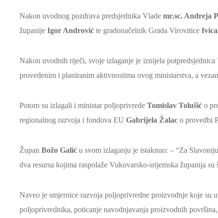
Nakon uvodnog pozdrava predsjednika Vlade
mr.sc. Andreja 
županije
Igor Andrović
te gradonačelnik Grada Virovitice
Ivica
Nakon uvodnih riječi, svoje izlaganje je iznijela potpredsjednica
provedenim i planiranim aktivnostima ovog ministarstva, a vezano
Potom su izlagali i ministar poljoprivrede
Tomislav Tolušić
o pro
regionalnog razvoja i fondova EU
Gabrijela Žalac
o provedbi Pr
Župan
Božo Galić
u svom izlaganju je istaknuo: – “Za Slavoniju,
dva resursa kojima raspolaže Vukovarsko-srijemska županija su 
Naveo je smjernice razvoja poljoprivredne proizvodnje koje su uv
poljoprivrednika, poticanje navodnjavanja proizvodnih površina, 