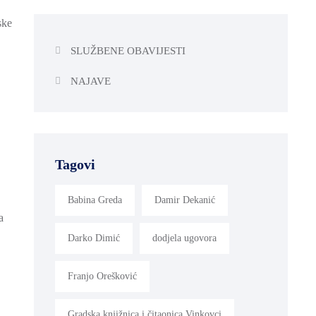
ske
SLUŽBENE OBAVIJESTI
NAJAVE
Tagovi
Babina Greda
Damir Dekanić
a
Darko Dimić
dodjela ugovora
Franjo Orešković
Gradska knjižnica i čitaonica Vinkovci