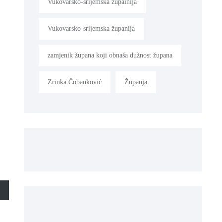
Vukovarsko-srijemska župainija
Vukovarsko-srijemska županija
zamjenik župana koji obnaša dužnost župana
Zrinka Čobanković
Županja