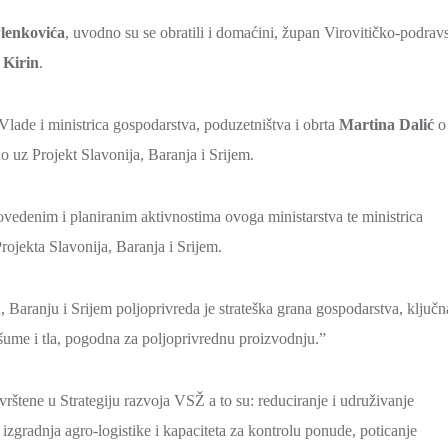
Plenkovića
, uvodno su se obratili i domaćini, župan Virovitičko-podrav
 Kirin
.
 Vlade i ministrica gospodarstva, poduzetništva i obrta
Martina Dalić
o
 uz Projekt Slavonija, Baranja i Srijem.
vedenim i planiranim aktivnostima ovoga ministarstva te ministrica
ojekta Slavonija, Baranja i Srijem.
 Baranju i Srijem poljoprivreda je strateška grana gospodarstva, ključn
šume i tla, pogodna za poljoprivrednu proizvodnju.”
rštene u Strategiju razvoja VSŽ a to su: reduciranje i udruživanje
izgradnja agro-logistike i kapaciteta za kontrolu ponude, poticanje