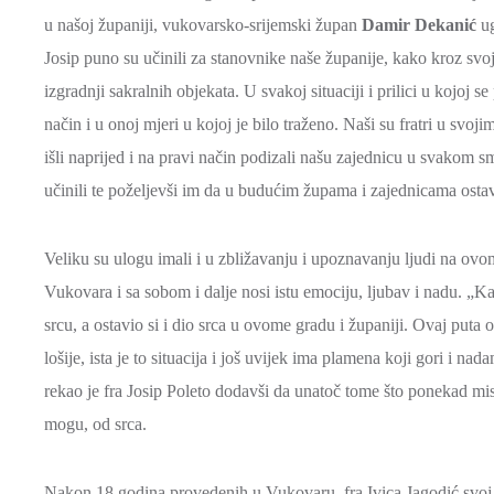
u našoj županiji, vukovarsko-srijemski župan
Damir Dekanić
ug
Josip puno su učinili za stanovnike naše županije, kako kroz sv
izgradnji sakralnih objekata. U svakoj situaciji i prilici u kojoj
način i u onoj mjeri u kojoj je bilo traženo. Naši su fratri u svoj
išli naprijed i na pravi način podizali našu zajednicu u svakom s
učinili te poželjevši im da u budućim župama i zajednicama ostave
Veliku su ulogu imali i u zbližavanju i upoznavanju ljudi na ovom 
Vukovara i sa sobom i dalje nosi istu emociju, ljubav i nadu. 
srcu, a ostavio si i dio srca u ovome gradu i županiji. Ovaj puta
lošije, ista je to situacija i još uvijek ima plamena koji gori i na
rekao je fra Josip Poleto dodavši da unatoč tome što ponekad mis
mogu, od srca.
Nakon 18 godina provedenih u Vukovaru, fra Ivica Jagodić svoj s