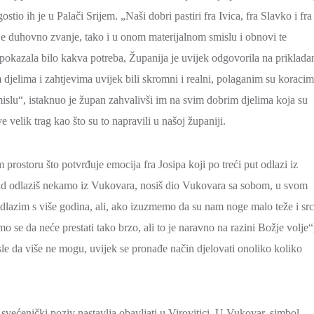
ostio ih je u Palači Srijem. „Naši dobri pastiri fra Ivica, fra Slavko i fra
oje duhovno zvanje, tako i u onom materijalnom smislu i obnovi te
 se pokazala bilo kakva potreba, Županija je uvijek odgovorila na priklada
im djelima i zahtjevima uvijek bili skromni i realni, polaganim su koraci
mislu“, istaknuo je župan zahvalivši im na svim dobrim djelima koja su
 velik trag kao što su to napravili u našoj županiji.
prostoru što potvrđuje emocija fra Josipa koji po treći put odlazi iz
„Kad odlaziš nekamo iz Vukovara, nosiš dio Vukovara sa sobom, u svom
 odlazim s više godina, ali, ako izuzmemo da su nam noge malo teže i sr
damo se da neće prestati tako brzo, ali to je naravno na razini Božje volje“
le da više ne mogu, uvijek se pronađe način djelovati onoliko koliko
većenički poziv nastavlja obavljati u Virovitici. U Vukovar, simbol