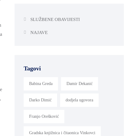
SLUŽBENE OBAVIJESTI
n
NAJAVE
ma
Tagovi
Babina Greda
Damir Dekanić
ce
,
Darko Dimić
dodjela ugovora
Franjo Orešković
Gradska knjižnica i čitaonica Vinkovci