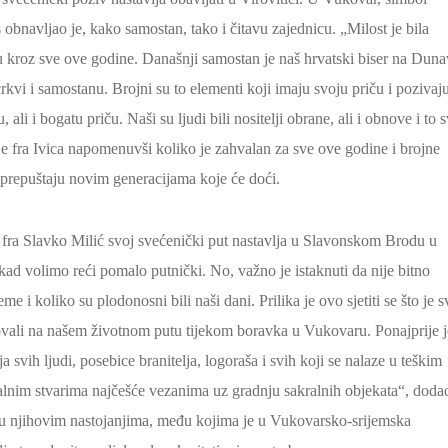
bnavljao je, kako samostan, tako i čitavu zajednicu. „Milost je bila
ru kroz sve ove godine. Današnji samostan je naš hrvatski biser na Duna
i i samostanu. Brojni su to elementi koji imaju svoju priču i pozivaj
ali i bogatu priču. Naši su ljudi bili nositelji obrane, ali i obnove i to 
e fra Ivica napomenuvši koliko je zahvalan za sve ove godine i brojne
ti prepuštaju novim generacijama koje će doći.
 fra Slavko Milić svoj svećenički put nastavlja u Slavonskom Brodu u
kad volimo reći pomalo putnički. No, važno je istaknuti da nije bitno
e i koliko su plodonosni bili naši dani. Prilika je ovo sjetiti se što je s
elovali na našem životnom putu tijekom boravka u Vukovaru. Ponajprije j
 svih ljudi, posebice branitelja, logoraša i svih koji se nalaze u teškim
jalnim stvarima najčešće vezanima uz gradnju sakralnih objekata“, doda
i u njihovim nastojanjima, među kojima je u Vukovarsko-srijemska