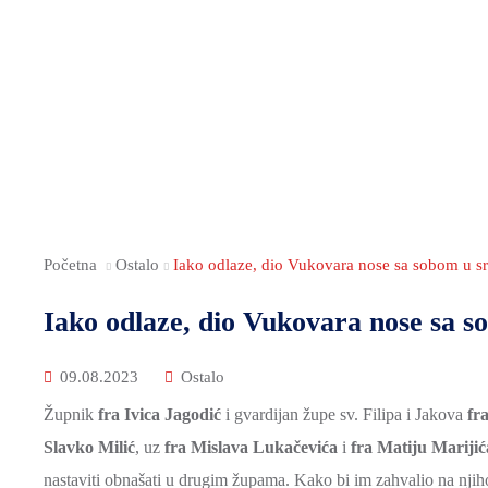
Početna
Ostalo
Iako odlaze, dio Vukovara nose sa sobom u s
Iako odlaze, dio Vukovara nose sa s
09.08.2023
Ostalo
Župnik
fra Ivica Jagodić
i gvardijan župe sv. Filipa i Jakova
fr
Slavko Milić
, uz
fra Mislava Lukačevića
i
fra Matiju Marijić
nastaviti obnašati u drugim župama. Kako bi im zahvalio na nji