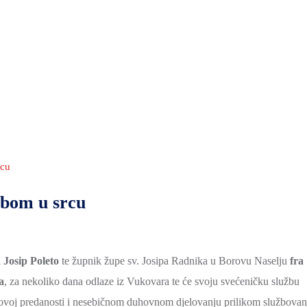
rcu
obom u srcu
a Josip Poleto
te župnik župe sv. Josipa Radnika u Borovu Naselju
fra
a
, za nekoliko dana odlaze iz Vukovara te će svoju svećeničku službu
hovoj predanosti i nesebičnom duhovnom djelovanju prilikom službovan