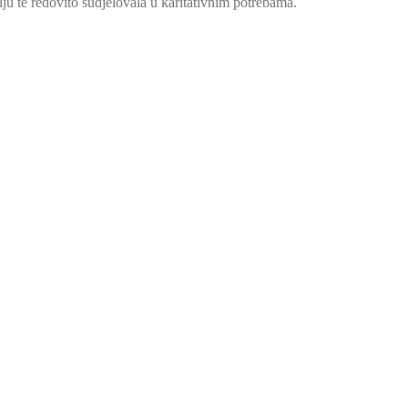
u te redovito sudjelovala u karitativnim potrebama.