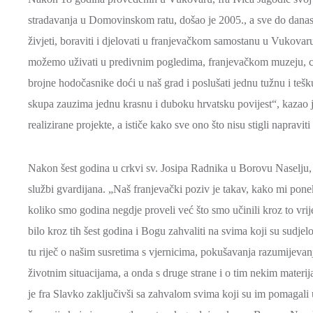
stradavanja u Domovinskom ratu, došao je 2005., a sve do danas o
živjeti, boraviti i djelovati u franjevačkom samostanu u Vukova
možemo uživati u predivnim pogledima, franjevačkom muzeju, crkv
brojne hodočasnike doći u naš grad i poslušati jednu tužnu i tešku, 
skupa zauzima jednu krasnu i duboku hrvatsku povijest“, kazao j
realizirane projekte, a ističe kako sve ono što nisu stigli napravi
Nakon šest godina u crkvi sv. Josipa Radnika u Borovu Naselju,
službi gvardijana. „Naš franjevački poziv je takav, kako mi pone
koliko smo godina negdje proveli već što smo učinili kroz to vrijem
bilo kroz tih šest godina i Bogu zahvaliti na svima koji su sudj
tu riječ o našim susretima s vjernicima, pokušavanja razumijevanja
životnim situacijama, a onda s druge strane i o tim nekim materi
je fra Slavko zaključivši sa zahvalom svima koji su im pomagal