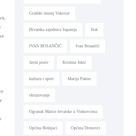
Gradski muzej Vukovar
vu,
u
Hrvatska zajednica županija
Ilok
sve
IVAN BOSANČIĆ
Ivan Bosančić
Javni poziv
Kristina Jukić
kulturu i sport
Marija Pakter
ve
obrazovanje
e
Ogranak Matice hrvatske u Vinkovcima
o
Općina Bošnjaci
Općina Drenovci