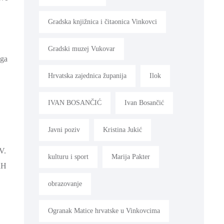
Gradska knjižnica i čitaonica Vinkovci
Gradski muzej Vukovar
oga
Hrvatska zajednica županija
Ilok
IVAN BOSANČIĆ
Ivan Bosančić
Javni poziv
Kristina Jukić
V.
kulturu i sport
Marija Pakter
RH
obrazovanje
Ogranak Matice hrvatske u Vinkovcima