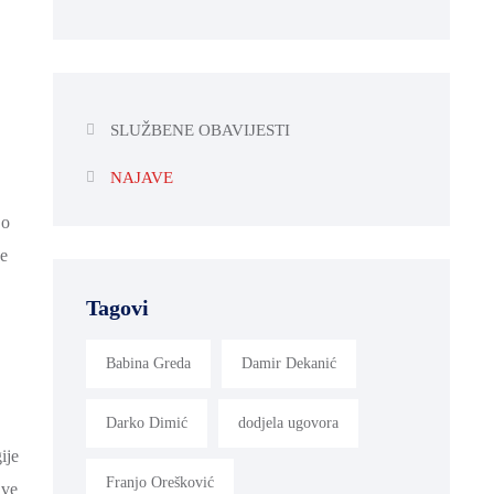
SLUŽBENE OBAVIJESTI
NAJAVE
 o
ke
Tagovi
Babina Greda
Damir Dekanić
Darko Dimić
dodjela ugovora
ije
Franjo Orešković
ave