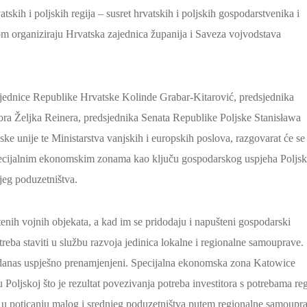
skih i poljskih regija – susret hrvatskih i poljskih gospodarstvenika i
m organiziraju Hrvatska zajednica županija i Saveza vojvodstava
jednice Republike Hrvatske Kolinde Grabar-Kitarović, predsjednika
ra Željka Reinera, predsjednika Senata Republike Poljske Stanisława
e unije te Ministarstva vanjskih i europskih poslova, razgovarat će se
, specijalnim ekonomskim zonama kao ključu gospodarskog uspjeha Poljs
jeg poduzetništva.
enih vojnih objekata, a kad im se pridodaju i napušteni gospodarski
 treba staviti u službu razvoja jedinica lokalne i regionalne samouprave.
su danas uspješno prenamjenjeni. Specijalna ekonomska zona Katowice
Poljskoj što je rezultat povezivanja potreba investitora s potrebama reg
či u poticanju malog i srednjeg poduzetništva putem regionalne samoupr