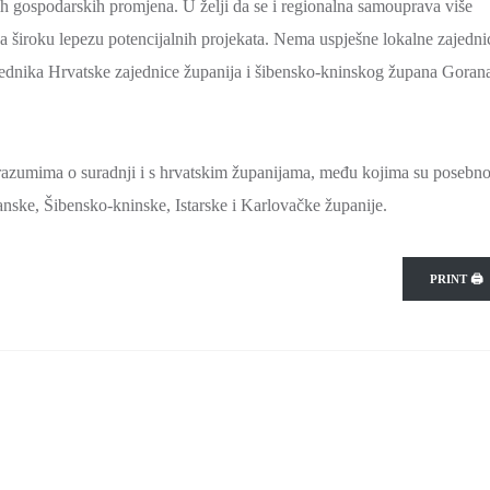
 gospodarskih promjena. U želji da se i regionalna samouprava više
 široku lepezu potencijalnih projekata. Nema uspješne lokalne zajedni
jednika Hrvatske zajednice županija i šibensko-kninskog župana Goran
porazumima o suradnji i s hrvatskim županijama, među kojima su posebn
anske, Šibensko-kninske, Istarske i Karlovačke županije.
PRINT 🖨