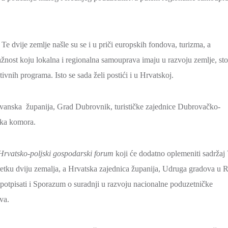
e dvije zemlje našle su se i u priči europskih fondova, turizma, a
ažnost koju lokalna i regionalna samouprava imaju u razvoju zemlje, st
ivnih programa. Isto se sada želi postići i u Hrvatskoj.
tvanska županija, Grad Dubrovnik, turističke zajednice Dubrovačko-
ska komora.
Hrvatsko-poljski gospodarski forum
koji će dodatno oplemeniti sadržaj 
retku dviju zemalja, a Hrvatska zajednica županija, Udruga gradova u 
pisati i Sporazum o suradnji u razvoju nacionalne poduzetničke
va.