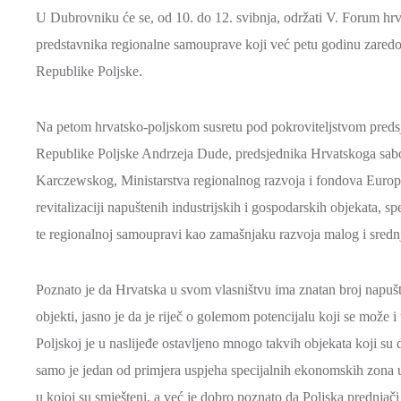
U Dubrovniku će se, od 10. do 12. svibnja, održati V. Forum hrvat
predstavnika regionalne samouprave koji već petu godinu zaredo
Republike Poljske.
Na petom hrvatsko-poljskom susretu pod pokroviteljstvom preds
Republike Poljske Andrzeja Dude, predsjednika Hrvatskoga sabo
Karczewskog, Ministarstva regionalnog razvoja i fondova Europsk
revitalizaciji napuštenih industrijskih i gospodarskih objekata
te regionalnoj samoupravi kao zamašnjaku razvoja malog i sredn
Poznato je da Hrvatska u svom vlasništvu ima znatan broj napušt
objekti, jasno je da je riječ o golemom potencijalu koji se može i
Poljskoj je u naslijeđe ostavljeno mnogo takvih objekata koji 
samo je jedan od primjera uspjeha specijalnih ekonomskih zona u 
u kojoj su smješteni, a već je dobro poznato da Poljska prednja