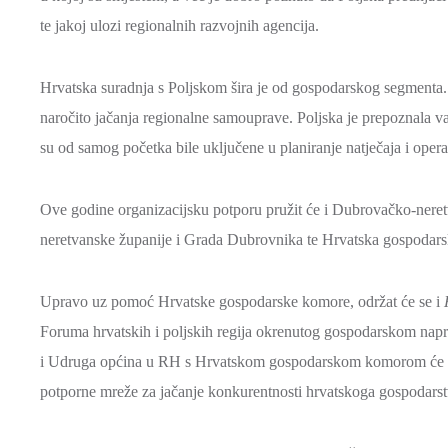
te jakoj ulozi regionalnih razvojnih agencija.
Hrvatska suradnja s Poljskom šira je od gospodarskog segmenta. T
naročito jačanja regionalne samouprave. Poljska je prepoznala v
su od samog početka bile uključene u planiranje natječaja i operat
Ove godine organizacijsku potporu pružit će i Dubrovačko-nere
neretvanske županije i Grada Dubrovnika te Hrvatska gospodar
Upravo uz pomoć Hrvatske gospodarske komore, održat će se i
Foruma hrvatskih i poljskih regija okrenutog gospodarskom nap
i Udruga općina u RH s Hrvatskom gospodarskom komorom će pot
potporne mreže za jačanje konkurentnosti hrvatskoga gospodarst