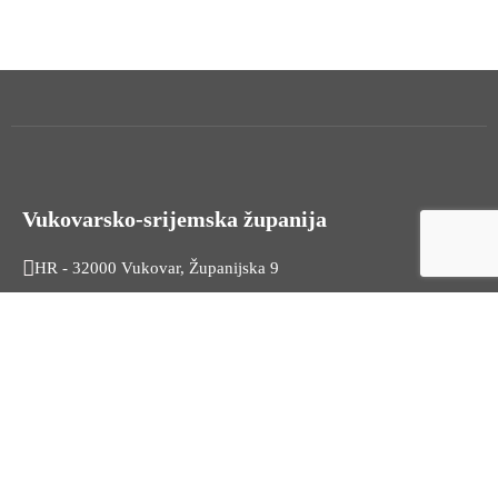
Vukovarsko-srijemska županija
HR - 32000 Vukovar, Županijska 9
Tel. +385 32 454 444
HR - 32100 Vinkovci, Glagoljaška 27
Tel. +385 32 344 111
Radno vrijeme: 7:30 - 15:30
OIB: 74724110709