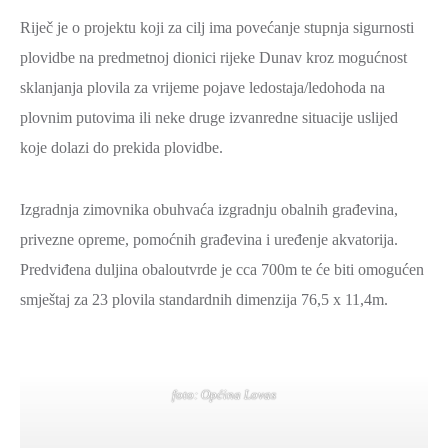
ZAŠTITA
Riječ je o projektu koji za cilj ima povećanje stupnja sigurnosti
OKOLIŠA
plovidbe na predmetnoj dionici rijeke Dunav kroz mogućnost
TURIZAM
sklanjanja plovila za vrijeme pojave ledostaja/ledohoda na
I
plovnim putovima ili neke druge izvanredne situacije uslijed
KULTURA
koje dolazi do prekida plovidbe.
PROMET
I
Izgradnja zimovnika obuhvaća izgradnju obalnih građevina,
KOMUNIKACIJE
privezne opreme, pomoćnih građevina i uređenje akvatorija.
ENERGETIKA
Predviđena duljina obaloutvrde je cca 700m te će biti omogućen
smještaj za 23 plovila standardnih dimenzija 76,5 x 11,4m.
HRVATSKI
BRANITELJI
URED
foto: Općina Lovas
ŽUPANA
OSTALO