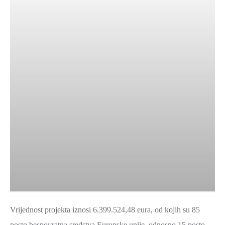
SPORT,
MLADI
I
DEMOGRAFIJA
Vrijednost projekta iznosi 6.399.524,48 eura, od kojih su 85
posto bespovratna sredstva Europske unije, odnosno 15 posto