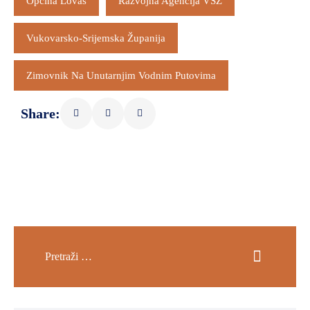
Općina Lovas
Razvojna Agencija VSŽ
Vukovarsko-Srijemska Županija
Zimovnik Na Unutarnjim Vodnim Putovima
Share: