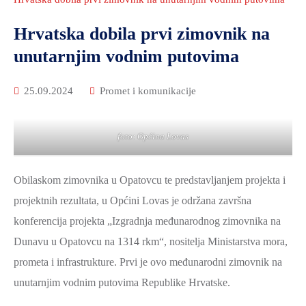
2021.-25.
ZDRAVSTVO
Hrvatska dobila prvi zimovnik na
I
unutarnjim vodnim putovima
SOCIJALNA
SKRB
25.09.2024
Promet i komunikacije
MEĐUNARODNA
SURADNJA
I
foto: Općina Lovas
REGIONALNI
RAZVOJ
Obilaskom zimovnika u Opatovcu te predstavljanjem projekta i
PROSTORNO
projektnih rezultata, u Općini Lovas je održana završna
UREĐENJE
konferencija projekta „Izgradnja međunarodnog zimovnika na
I
Dunavu u Opatovcu na 1314 rkm“, nositelja Ministarstva mora,
GRADITELJSTVO
prometa i infrastrukture. Prvi je ovo međunarodni zimovnik na
PRIRODA
unutarnjim vodnim putovima Republike Hrvatske.
I