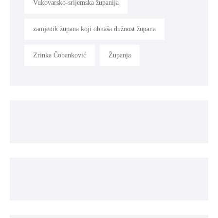
Vukovarsko-srijemska županija
zamjenik župana koji obnaša dužnost župana
Zrinka Čobanković
Županja