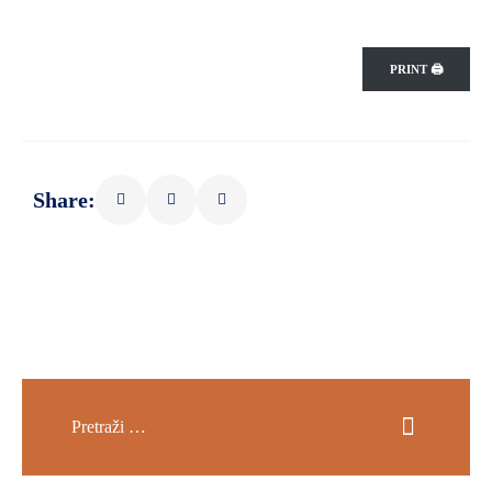
PRINT 🖨
Share: