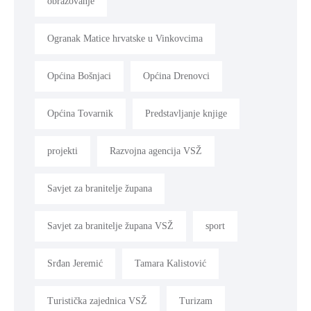
obrazovanje
Ogranak Matice hrvatske u Vinkovcima
Općina Bošnjaci
Općina Drenovci
Općina Tovarnik
Predstavljanje knjige
projekti
Razvojna agencija VSŽ
Savjet za branitelje župana
Savjet za branitelje župana VSŽ
sport
Srđan Jeremić
Tamara Kalistović
Turistička zajednica VSŽ
Turizam