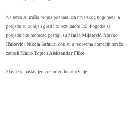
Na teren su izašla brojna poznata lica hrvatskog nogometa, a
pobjedu su odnijeli gosti i to rezultatom 3:2. Pogotke za
pobjedničku momčad postigli su
Mario Mijatović
,
Marko
Ižaković
i
Nikola Šafarić
, dok su u redovima domaćih mrežu
zatresli
Mario Topić
i
Aleksandar Filko
.
Slavlje je nastavljeno uz prigodno druženje.