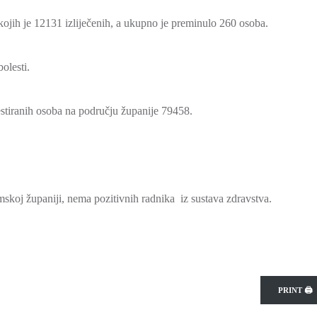
ojih je 12131 izliječenih, a ukupno je preminulo 260 osoba.
olesti.
testiranih osoba na području županije 79458.
oj županiji, nema pozitivnih radnika iz sustava zdravstva.
PRINT 🖨