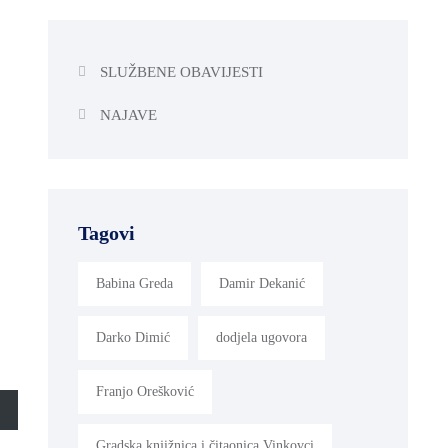
SLUŽBENE OBAVIJESTI
NAJAVE
Tagovi
Babina Greda
Damir Dekanić
Darko Dimić
dodjela ugovora
Franjo Orešković
Gradska knjižnica i čitaonica Vinkovci