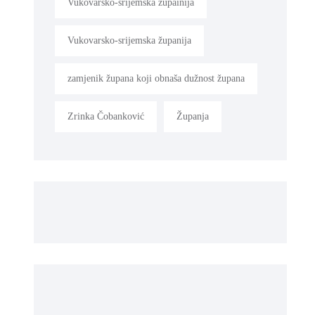
Vukovarsko-srijemska župainija
Vukovarsko-srijemska županija
zamjenik župana koji obnaša dužnost župana
Zrinka Čobanković
Županja