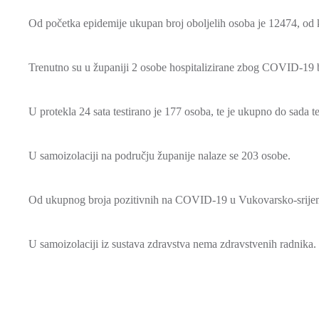
Od početka epidemije ukupan broj oboljelih osoba je 12474, od k
Trenutno su u županiji 2 osobe hospitalizirane zbog COVID-19 b
U protekla 24 sata testirano je 177 osoba, te je ukupno do sada 
U samoizolaciji na području županije nalaze se 203 osobe.
Od ukupnog broja pozitivnih na COVID-19 u Vukovarsko-srijemsk
U samoizolaciji iz sustava zdravstva nema zdravstvenih radnika.