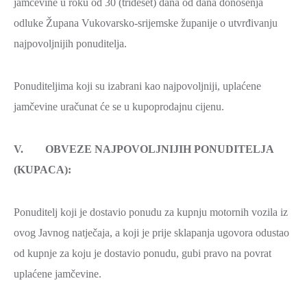
jamčevine u roku od 30 (trideset) dana od dana donošenja
odluke Župana Vukovarsko-srijemske županije o utvrđivanju
najpovoljnijih ponuditelja.
Ponuditeljima koji su izabrani kao najpovoljniji, uplaćene
jamčevine uračunat će se u kupoprodajnu cijenu.
V. OBVEZE NAJPOVOLJNIJIH PONUDITELJA
(KUPACA):
Ponuditelj koji je dostavio ponudu za kupnju motornih vozila iz
ovog Javnog natječaja, a koji je prije sklapanja ugovora odustao
od kupnje za koju je dostavio ponudu, gubi pravo na povrat
uplaćene jamčevine.