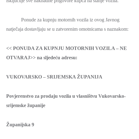
isključuje sve naknadne prigovore kupca na stanje vozila.
Ponude za kupnju motornih vozila iz ovog Javnog
natječaja dostavljaju se u zatvorenim omotnicama s naznakom:
<< PONUDA ZA KUPNJU MOTORNIH VOZILA – NE
OTVARAJ>> na sljedeću adresu:
VUKOVARSKO – SRIJEMSKA ŽUPANIJA
Povjerenstvo za prodaju vozila u vlasništvu Vukovarsko-
srijemske županije
Županijska 9