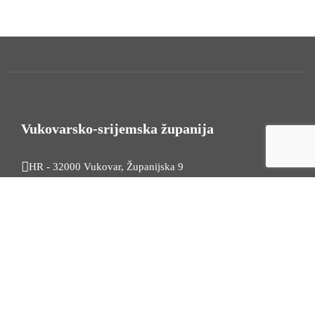
Vukovarsko-srijemska županija
HR - 32000 Vukovar, Županijska 9
Tel. +385 32 454 444
HR - 32100 Vinkovci, Glagoljaška 27
Tel. +385 32 344 111
Radno vrijeme: 7:30 - 15:30
OIB: 74724110709