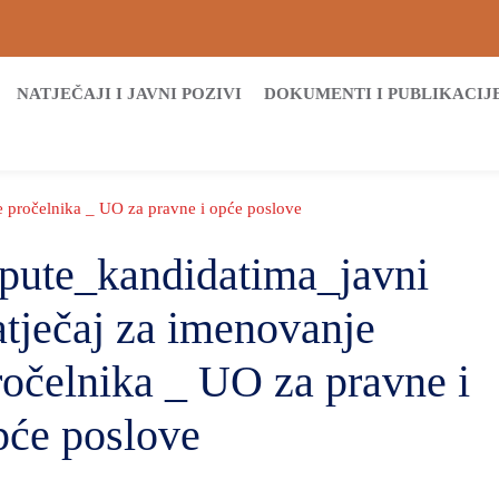
NATJEČAJI I JAVNI POZIVI
DOKUMENTI I PUBLIKACIJ
 pročelnika _ UO za pravne i opće poslove
pute_kandidatima_javni
atječaj za imenovanje
ročelnika _ UO za pravne i
pće poslove