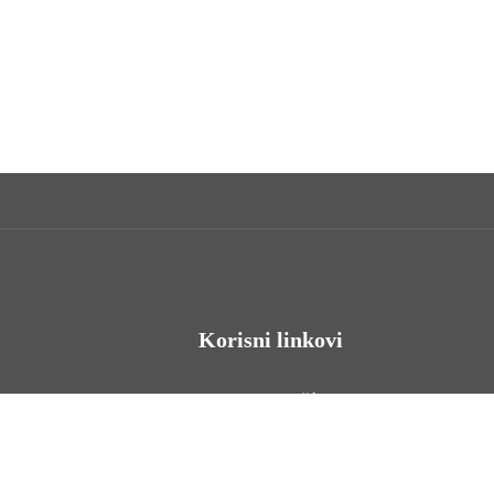
Korisni linkovi
Odnosi s javnošću
Stambeno zbrinjavanje
Iz Matičnog ureda