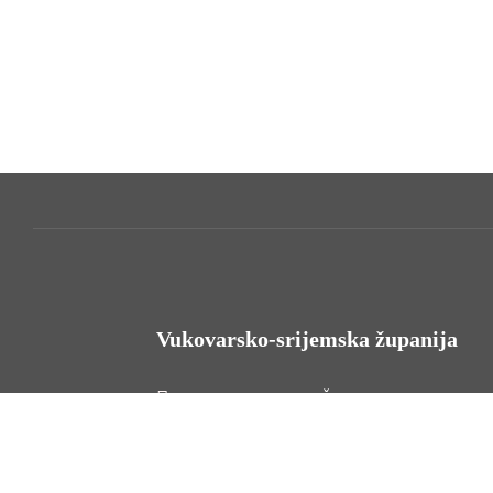
Vukovarsko-srijemska županija
HR - 32000 Vukovar, Županijska 9
Tel. +385 32 454 444
HR - 32100 Vinkovci, Glagoljaška 27