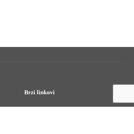
Brzi linkovi
Uvjeti korištenja
Politika privatnosti
Izjava o pristupačnosti