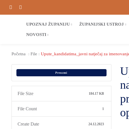
UPOZNAJ ŽUPANIJU
ŽUPANIJSKI USTROJ
NOVOSTI
Početna
File
Upute_kandidatima_javni natječaj za imenovanje
U
Preuzmi
n
File Size
184.17 KB
p
o
File Count
1
Create Date
24.12.2023