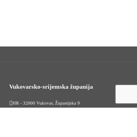
Vukovarsko-srijemska županija
HR - 32000 Vukovar, Županijska 9
Tel. +385 32 454 444
HR - 32100 Vinkovci, Glagoljaška 27
Tel. +385 32 344 111