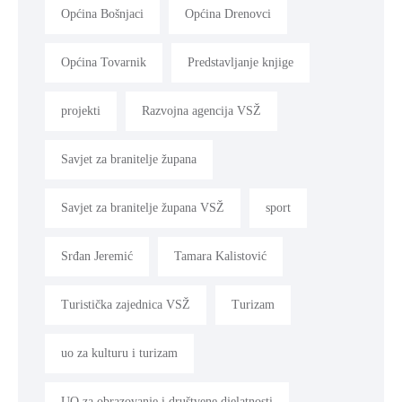
Općina Bošnjaci
Općina Drenovci
Općina Tovarnik
Predstavljanje knjige
projekti
Razvojna agencija VSŽ
Savjet za branitelje župana
Savjet za branitelje župana VSŽ
sport
Srđan Jeremić
Tamara Kalistović
Turistička zajednica VSŽ
Turizam
uo za kulturu i turizam
UO za obrazovanje i društvene djelatnosti