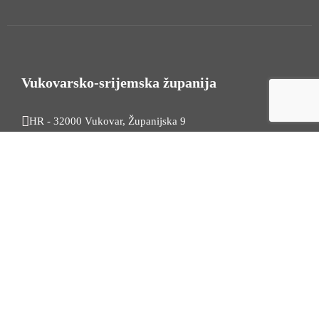
Vukovarsko-srijemska županija
HR - 32000 Vukovar, Županijska 9
Tel. +385 32 454 444
HR - 32100 Vinkovci, Glagoljaška 27
Tel. +385 32 344 111
Radno vrijeme: 7:30 - 15:30
OIB: 74724110709
Korisni linkovi