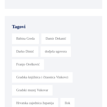
Tagovi
Babina Greda
Damir Dekanić
Darko Dimić
dodjela ugovora
Franjo Orešković
Gradska knjižnica i čitaonica Vinkovci
Gradski muzej Vukovar
Hrvatska zajednica županija
Ilok