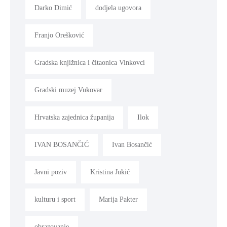
Darko Dimić
dodjela ugovora
Franjo Orešković
Gradska knjižnica i čitaonica Vinkovci
Gradski muzej Vukovar
Hrvatska zajednica županija
Ilok
IVAN BOSANČIĆ
Ivan Bosančić
Javni poziv
Kristina Jukić
kulturu i sport
Marija Pakter
obrazovanje