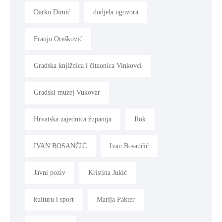
Darko Dimić
dodjela ugovora
Franjo Orešković
Gradska knjižnica i čitaonica Vinkovci
Gradski muzej Vukovar
Hrvatska zajednica županija
Ilok
IVAN BOSANČIĆ
Ivan Bosančić
Javni poziv
Kristina Jukić
kulturu i sport
Marija Pakter