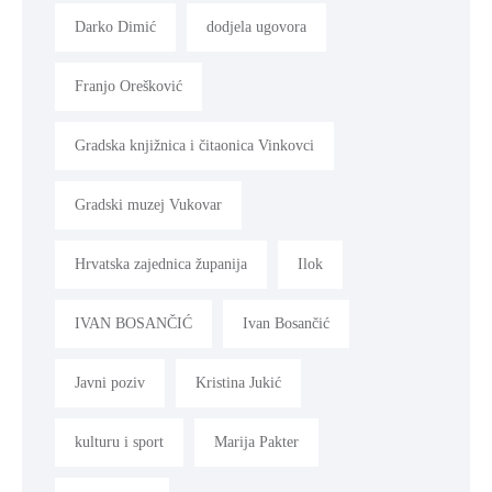
Darko Dimić
dodjela ugovora
Franjo Orešković
Gradska knjižnica i čitaonica Vinkovci
Gradski muzej Vukovar
Hrvatska zajednica županija
Ilok
IVAN BOSANČIĆ
Ivan Bosančić
Javni poziv
Kristina Jukić
kulturu i sport
Marija Pakter