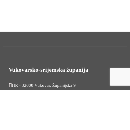
Vukovarsko-srijemska županija
HR - 32000 Vukovar, Županijska 9
Tel. +385 32 454 444
HR - 32100 Vinkovci, Glagoljaška 27
Tel. +385 32 344 111
Radno vrijeme: 7:30 - 15:30