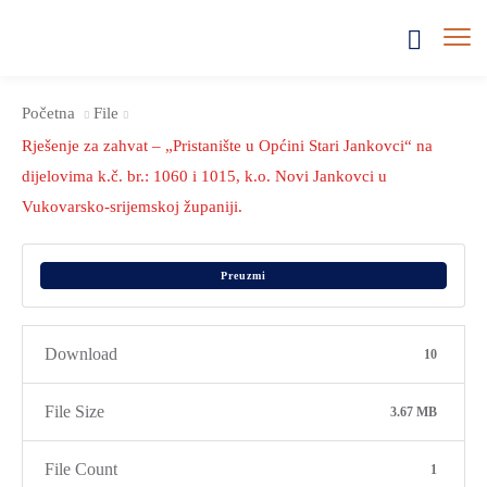
Početna
File
Rješenje za zahvat – „Pristanište u Općini Stari Jankovci“ na
dijelovima k.č. br.: 1060 i 1015, k.o. Novi Jankovci u
Vukovarsko-srijemskoj županiji.
Preuzmi
Download
10
File Size
3.67 MB
File Count
1