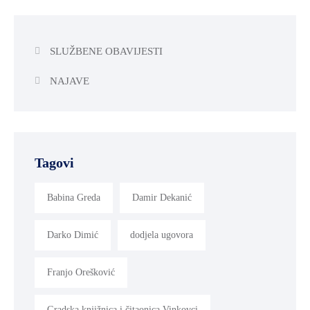
SLUŽBENE OBAVIJESTI
NAJAVE
Tagovi
Babina Greda
Damir Dekanić
Darko Dimić
dodjela ugovora
Franjo Orešković
Gradska knjižnica i čitaonica Vinkovci