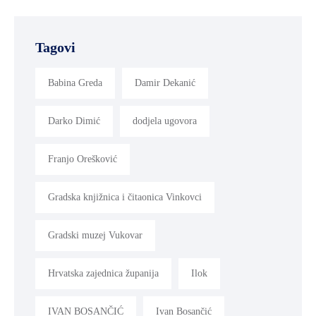
Tagovi
Babina Greda
Damir Dekanić
Darko Dimić
dodjela ugovora
Franjo Orešković
Gradska knjižnica i čitaonica Vinkovci
Gradski muzej Vukovar
Hrvatska zajednica županija
Ilok
IVAN BOSANČIĆ
Ivan Bosančić