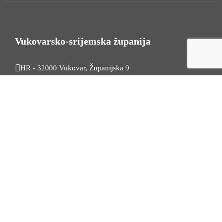
Vukovarsko-srijemska županija
HR - 32000 Vukovar, Županijska 9
Tel. +385 32 454 444
HR - 32100 Vinkovci, Glagoljaška 27
Tel. +385 32 344 111
Radno vrijeme: 7:30 - 15:30
OIB: 74724110709
Korisni linkovi