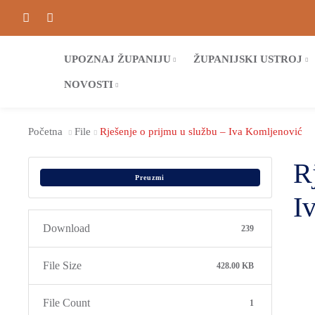
UPOZNAJ ŽUPANIJU
ŽUPANIJSKI USTROJ
NOVOSTI
Početna
File
Rješenje o prijmu u službu – Iva Komljenović
R
Preuzmi
I
Download
239
File Size
428.00 KB
File Count
1