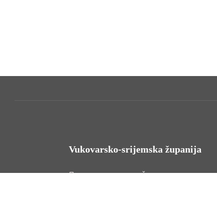
Vukovarsko-srijemska županija
HR - 32000 Vukovar, Županijska 9
Tel. +385 32 454 444
HR - 32100 Vinkovci, Glagoljaška 27