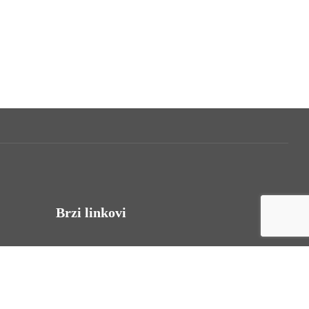
Brzi linkovi
Uvjeti korištenja
Politika privatnosti
Izjava o pristupačnosti