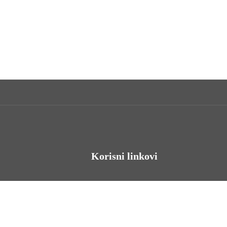
Korisni linkovi
Odnosi s javnošću
Stambeno zbrinjavanje
Iz Matičnog ureda